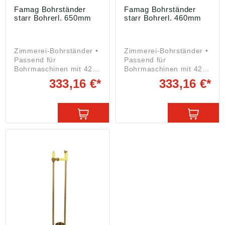
Famag Bohrständer
Famag Bohrständer
starr Bohrerl. 650mm
starr Bohrerl. 460mm
Zimmerei-Bohrständer •
Zimmerei-Bohrständer •
Passend für
Passend für
Bohrmaschinen mit 42
Bohrmaschinen mit 42
mm Eurohals • Stufenlos
mm Eurohals • Stufenlos
333,16 €*
333,16 €*
einstellbarer
einstellbarer
Tiefenanschlag •
Tiefenanschlag •
Spiralfeder zum
Spiralfeder zum
Rückhub der
Rückhub der
Bohrmaschine •
Bohrmaschine •
Verstellbarer
Verstellbarer
Bohrbuchsenteller zur
Bohrbuchsenteller zur
exakten Bohrerführung •
exakten Bohrerführung •
Bohrbuchsenteller für
Bohrbuchsenteller für
Bohrer Ø 8 Angaben
Bohrer Ø 8 Angaben
gemäß
gemäß
Produktsicherheitsveror
Produktsicherheitsveror
dnung ((EU) 2023/998):
dnung ((EU) 2023/998):
Famag Werkzeugfabrik
Famag Werkzeugfabrik
GmbH & Co. KG, Rather
GmbH & Co. KG, Rather
Str. 29, 42855
Str. 29, 42855