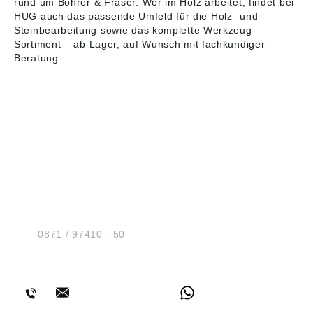
rund um
Bohrer & Fräser
. Wer im Holz arbeitet, findet bei
HUG auch das passende Umfeld für die
Holz- und
Steinbearbeitung
sowie das komplette
Werkzeug-
Sortiment
– ab Lager, auf Wunsch mit fachkundiger
Beratung.
HUG® Technik und
Sicherheit GmbH
Am Industriegleis 7
D-84030 Ergolding
Tel.:
0871 / 97410 - 50
BERATUNG