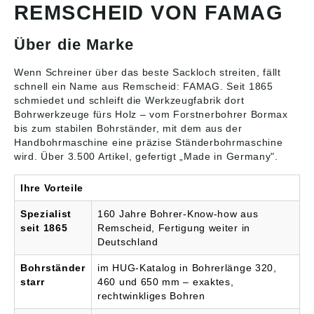
REMSCHEID VON FAMAG
dnung ((EU) 2023/998):
Famag Werkzeugfabrik
GmbH & Co. KG, Rather
Über die Marke
Str. 29, 42855
Remscheid, DE,
info@famag.com
Wenn Schreiner über das beste Sackloch streiten, fällt
schnell ein Name aus Remscheid: FAMAG. Seit 1865
schmiedet und schleift die Werkzeugfabrik dort
Bohrwerkzeuge fürs Holz – vom Forstnerbohrer Bormax
bis zum stabilen
Bohrständer
, mit dem aus der
Handbohrmaschine eine präzise Ständerbohrmaschine
wird. Über 3.500 Artikel, gefertigt „Made in Germany".
Ihre Vorteile
Spezialist
160 Jahre Bohrer-Know-how aus
seit 1865
Remscheid, Fertigung weiter in
Deutschland
Bohrständer
im HUG-Katalog in Bohrerlänge 320,
starr
460 und 650 mm – exaktes,
rechtwinkliges Bohren