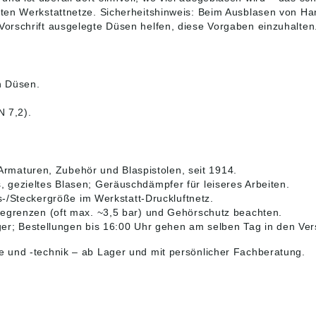
en Werkstattnetze. Sicherheitshinweis: Beim Ausblasen von Hand
orschrift ausgelegte Düsen helfen, diese Vorgaben einzuhalten
n Düsen.
 7,2).
Armaturen, Zubehör und Blaspistolen, seit 1914.
es, gezieltes Blasen; Geräuschdämpfer für leiseres Arbeiten.
-/Steckergröße im Werkstatt-Druckluftnetz.
grenzen (oft max. ~3,5 bar) und Gehörschutz beachten.
r; Bestellungen bis 16:00 Uhr gehen am selben Tag in den Ver
e und -technik
– ab Lager und mit persönlicher Fachberatung.