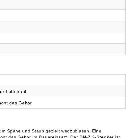
er Luftstrahl
chont das Gehör
, um Späne und Staub gezielt wegzublasen. Eine
chont das Gehör im Dauereinsatz. Der
DN-7,2-Stecker
ist