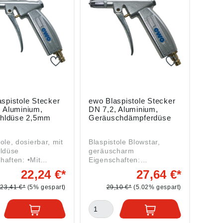
spistole Stecker
ewo Blaspistole Stecker
, Aluminium,
DN 7,2, Aluminium,
rahldüse 2,5mm
Geräuschdämpferdüse
ole, dosierbar, mit
Blaspistole Blowstar,
hldüse
geräuscharm
ften: •Mit
Eigenschaften:
 Strahl und hoher
•Kombinierte Sicherheits-
22,24 €*
27,64 €*
bringung durch
und
r •Sehr hohe
Geräuschdämpferdüse
23,41 €*
(5% gespart)
29,10 €*
(5.02% gespart)
ft bei Schallpegel
•Vermeidet Risiken und
 dB(A) •Die
Gefahren im Umgang mit
ldüse sollte mit
Druckluft, insbesondere
bar betrieben
bei direktem Hautkontakt