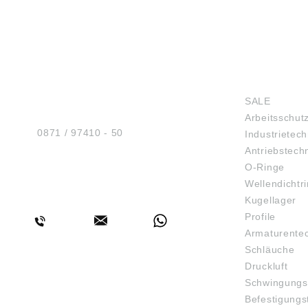
HUG® Technik und
SHOP
Sicherheit GmbH
SALE
Am Industriegleis 7
Arbeitsschut
D-84030 Ergolding
Tel.:
0871 / 97410 - 50
Industrietech
Antriebstech
O-Ringe
Wellendichtr
BERATUNG
Kugellager
Profile
Armaturente
Schläuche
Druckluft
Schwingungs
Befestigungs