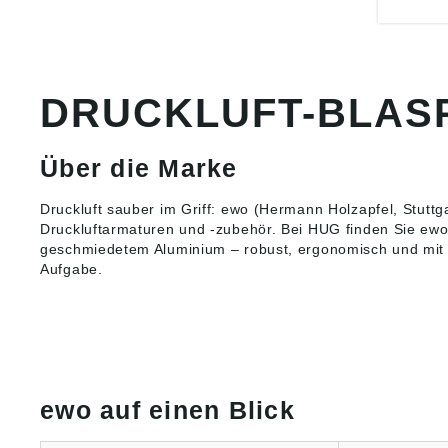
werden,
bei 90 
Alumin
Angabe
Produkt
DRUCKLUFT-BLAS
ung ((E
Armatur
Autogen
H.Holza
Über die Marke
45-47, 
DE, inf
Druckluft sauber im Griff: ewo (Hermann Holzapfel, Stuttga
Druckluftarmaturen und -zubehör. Bei HUG finden Sie ewo
geschmiedetem Aluminium – robust, ergonomisch und mit 
Aufgabe.
ewo auf einen Blick