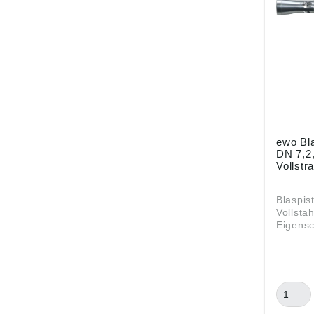
ewo Bla
DN 7,2
Vollst
Blaspist
Vollsta
Eigenscha
breitem
Luftaus
Injekto
Blaskra
über 90
Vollstah
max. 2 