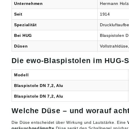
Unternehmen
Hermann Holza
Seit
1914
Spezialität
Druckluftaufb
Bei HUG
Blaspistolen 
Düsen
Vollstrahldüs
Die ewo-Blaspistolen im HUG-S
Modell
Blaspistole DN 7,2, Alu
Blaspistole DN 7,2, Alu
Welche Düse – und worauf ach
Die Düse entscheidet über Wirkung und Lautstärke. Eine
geräuschgedämpfte
Düse senkt den Schallpegel spürbar 