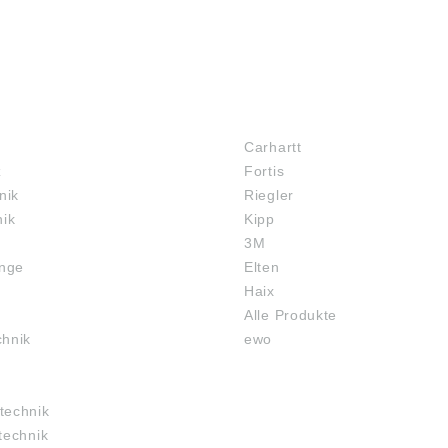
MARKENSHOPS
Carhartt
z
Fortis
nik
Riegler
nik
Kipp
3M
inge
Elten
Haix
Alle Produkte
chnik
ewo
technik
technik