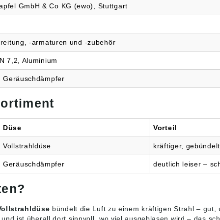
Maschinenrichtlinie
pfel GmbH & Co KG (ewo), Stuttgart
2006/42/EG, EN 12100
•OSHA Regulations
Angaben gemäß
Produktsicherheitsverordn
ereitung, -armaturen und -zubehör
ung ((EU) 2023/998):
Armaturen- u.
DN 7,2, Aluminium
Autogengerätefabrik ewo
H.Holzapfel, Hessbrühlstr.
e, Geräuschdämpfer
45-47, 70565 Stuttgart,
DE, info@ewo-stuttgart.de
ortiment
Düse
Vorteil
Vollstrahldüse
kräftiger, gebündelt
Geräuschdämpfer
deutlich leiser – s
ten?
Vollstrahldüse
bündelt die Luft zu einem kräftigen Strahl – gut
und ist überall dort sinnvoll, wo viel ausgeblasen wird – das s