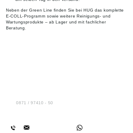
Neben der Green Line finden Sie bei HUG das komplette
E-COLL-Programm sowie weitere Reinigungs- und
Wartungsprodukte – ab Lager und mit fachlicher
Beratung.
HUG® Technik und
Sicherheit GmbH
Am Industriegleis 7
D-84030 Ergolding
Tel.:
0871 / 97410 - 50
BERATUNG