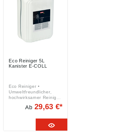
Eco Reiniger 5L
Kanister E-COLL
Eco Reiniger •
Umweltfreundlicher,
hochwirksamer Reiniger
• Durch den Zusatz von
29,63 €*
Ab
MGDA vollständig
biologisch abbaubar •
Die zu 100 % biologisch
abbaubaren
Inhaltsstoffe stellen eine
gesteigerte