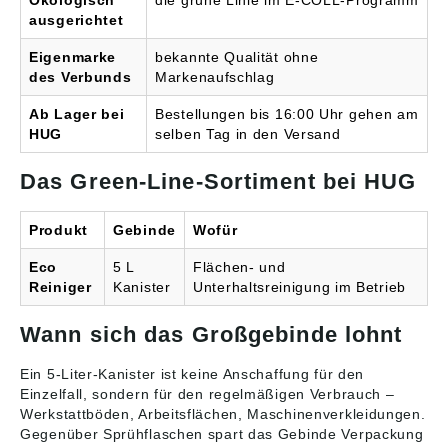
Ökologisch
die grüne Linie im E-COLL-Programm
Sicherheitsdatenblatt
ausgerichtet
Signalwort: Gefahr
Gefahrenhinweise:
Eigenmarke
bekannte Qualität ohne
H318: Verursacht
des Verbunds
Markenaufschlag
schwere
Augenschäden;H315:
Ab Lager bei
Bestellungen bis 16:00 Uhr gehen am
Verursacht
HUG
selben Tag in den Versand
Hautreizungen
Biozidprodukte
vorsichtig verwenden.
Das Green-Line-Sortiment bei HUG
Vor Gebrauch stets
Etikett und
Produktinformationen
Produkt
Gebinde
Wofür
lesen. Angaben gemäß
Produktsicherheitsveror
Eco
5 L
Flächen- und
dnung ((EU) 2023/998):
Reiniger
Kanister
Unterhaltsreinigung im Betrieb
Einkaufsbüro Deutscher
Eisenhändler GmbH,
Wann sich das Großgebinde lohnt
EDE Platz 1, 42389
Wuppertal, DE,
webkontakt@ede.de
Ein 5-Liter-Kanister ist keine Anschaffung für den
Einzelfall, sondern für den regelmäßigen Verbrauch –
Werkstattböden, Arbeitsflächen, Maschinenverkleidungen.
Gegenüber Sprühflaschen spart das Gebinde Verpackung