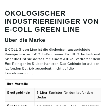
Reinigungskraft sicher
und garantieren
zugleich den Schutz der
ÖKOLOGISCHER
Umwelt, des Benutzers
INDUSTRIEREINIGER VON
und des Objektes/der
Oberfläche •
E-COLL GREEN LINE
Lösungsmittelfrei • Vor
der Verwendung
abhängig vom
Über die Marke
Verschmutzungsgrad
verdünnen • Nur für
professionellen
E-COLL Green Line ist die ökologisch ausgerichtete
Gebrauch • Entfernt die
Reinigerlinie im E-COLL-Programm. Bei HUG Technik und
schwersten industriellen
Sicherheit ist sie derzeit mit
einem Artikel
vertreten: dem
Verschmutzungen von
Eco Reiniger im 5-Liter-Kanister
. Das Gebinde ist auf den
nahezu allen
laufenden Betrieb ausgelegt, nicht auf die
Oberflächen wie z. B.
Einzelanwendung.
Böden, Wänden,
Fliesen, Maschinen,
Küchen etc. • Eignet
Ihre Vorteile
sich hervorragend für
den Einsatz im Rahmen
Großgebinde
5-Liter-Kanister für den laufenden
von HACCP-Konzepten •
Bedarf
pH-Wert: 11,3
(unverdünnt)