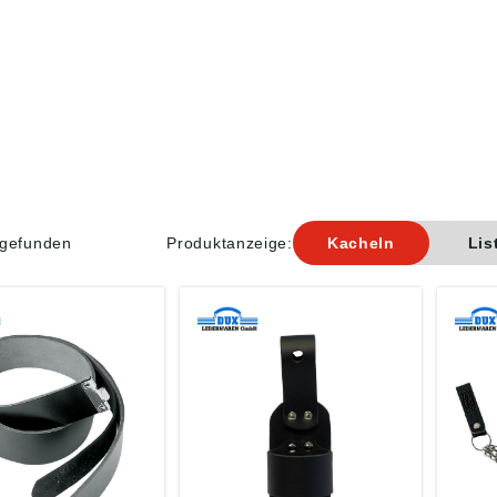
l gefunden
Produktanzeige:
Kacheln
Lis