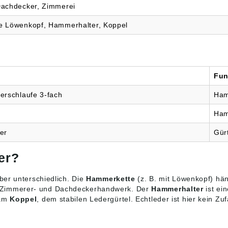
achdecker, Zimmerei
 Löwenkopf, Hammerhalter, Koppel
Fun
erschlaufe 3-fach
Ham
Ham
er
Gür
er?
ber unterschiedlich. Die
Hammerkette
(z. B. mit Löwenkopf) hä
h im Zimmerer- und Dachdeckerhandwerk. Der
Hammerhalter
ist ei
 am
Koppel
, dem stabilen Ledergürtel. Echtleder ist hier kein Zuf