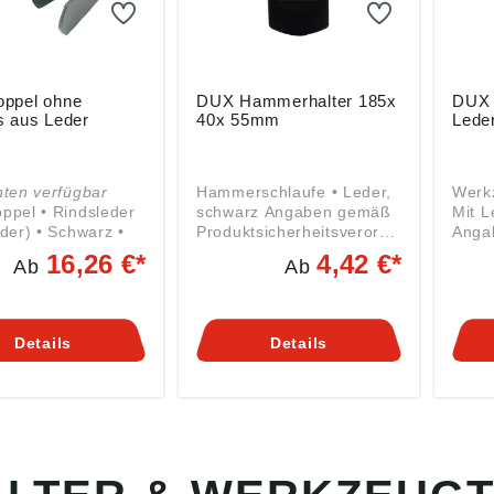
ppel ohne
DUX Hammerhalter 185x
DUX 
s aus Leder
40x 55mm
Leder
nten verfügbar
Hammerschlaufe • Leder,
Werkzeugk
Rindsleder
schwarz Angaben gemäß
Mit L
 Schwarz •
Produktsicherheitsverordn
Anga
Mit Haken
ung ((EU) 2023/998): DUX
Produ
16,26 €*
4,42 €*
Ab
Ab
hnallenzunge
Lederwaren GmbH,
ung 
Haderholzstr. 17, 98593
Lede
Seligenthal, DE,
Hader
info2@dux-lewa.de
Selig
Details
Details
info