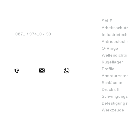
HUG® Technik und
SHOP
Sicherheit GmbH
SALE
Am Industriegleis 7
Arbeitsschut
D-84030 Ergolding
Tel.:
0871 / 97410 - 50
Industrietech
Antriebstech
O-Ringe
Wellendichtr
BERATUNG
Kugellager
Profile
Armaturente
Schläuche
Druckluft
Schwingungs
Befestigungs
Werkzeuge