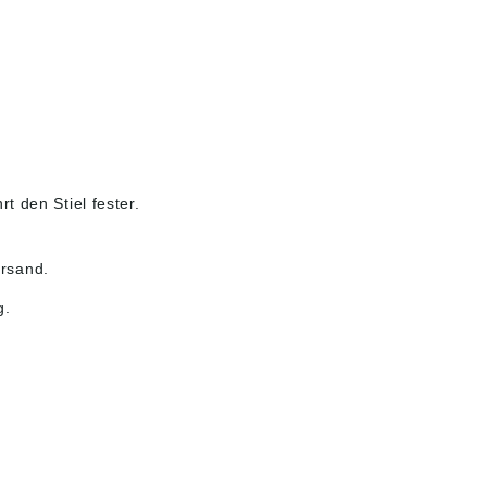
 den Stiel fester.
rsand.
g.