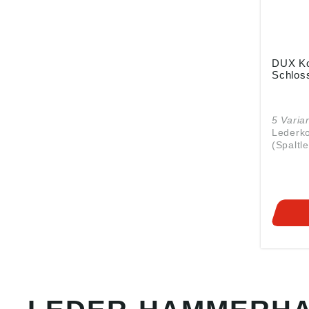
DUX Ko
Schlos
5 Varia
Lederkoppel • 
(Spaltleder) •
45 mm breit • 
und Sc