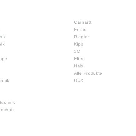
MARKENSHOPS
Carhartt
z
Fortis
nik
Riegler
nik
Kipp
3M
inge
Elten
Haix
Alle Produkte
chnik
DUX
technik
technik