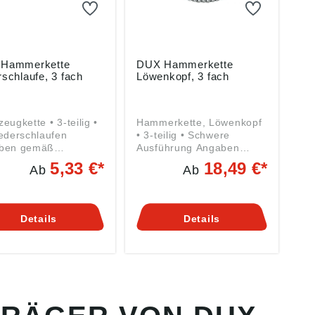
Hammerkette
DUX Hammerkette
schlaufe, 3 fach
Löwenkopf, 3 fach
ette • 3-teilig •
Hammerkette, Löwenkopf
ederschlaufen
• 3-teilig • Schwere
ben gemäß
Ausführung Angaben
ktsicherheitsverordn
gemäß
5,33 €*
18,49 €*
Ab
Ab
((EU) 2023/998): DUX
Produktsicherheitsverordn
rwaren GmbH,
ung ((EU) 2023/998): DUX
holzstr. 17, 98593
Lederwaren GmbH,
enthal, DE,
Haderholzstr. 17, 98593
Details
Details
2@dux-lewa.de
Seligenthal, DE,
info2@dux-lewa.de