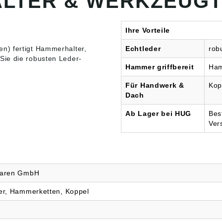
LTER & WERKZEUGT
Ihre Vorteile
n) fertigt
Hammerhalter,
Echtleder
rob
Sie die robusten Leder-
Hammer griffbereit
Ham
Für Handwerk &
Kop
Dach
Ab Lager bei HUG
Bes
Ver
waren GmbH
r, Hammerketten, Koppel