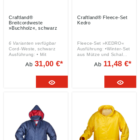
Craftland®
Craftland® Fleece-Set
Breitcordweste
Kedro
»Buchholz«, schwarz
6 Varianten verfügbar
Fleece-Set »KEDRO«
Cord-Weste, schwarz
Ausführung: •Winter-Set
Ausführung: • Mit
aus Mütze und Schal
Webfell abgefüttert •
•Die Mütze ist leicht und
31,00 €*
11,48 €*
Ab
Ab
Nierenschutz • Taille mit
elastisch •Der Schal ist
Gummizug • Front-
weitenverstellbar mit
Reißverschluss • Eine
Klettverschlüssen
Handytasche • Zwei
Material: 100 %
Außentaschen • Eine
Polyester, Micro-Fleece,
Innentasche Material:
Antipilling Größe:
Oberstoff: 100 %
Einheitsgröße Farbe:
Baumwolle Futter: 100
schwarz Angaben
% Polyester Farbe:
gemäß
schwarz
Produktsicherheitsveror
dnung ((EU) 2023/998):
Helmut Feldtmann
GmbH, Zunftstr. 28,
21244