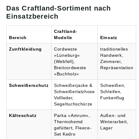
Das Craftland-Sortiment nach
Einsatzbereich
Craftland-
Bereich
Modelle
Einsatz
Zunftkleidung
Cordweste
traditionelles
»Lüneburg«
Handwerk,
(Webfell),
Zimmerei,
Breitcordweste
Repräsentation
»Buchholz«
Schweißerschutz
Schweißerjacke &
Schweißen,
Schweißerlatzhose
Schleifen,
Vollleder,
Funkenflug
Segeltuchschürze
Kälteschutz
Parka »Amrum«,
Außen- und
Thermohemd
Winterarbeit,
gefüttert, Fleece-
Lager
Set Kedro