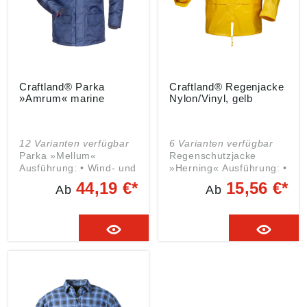
Buchholz/Nordheide,
DE, info@feldtmann.de
Craftland® Parka
Craftland® Regenjacke
»Amrum« marine
Nylon/Vinyl, gelb
12 Varianten verfügbar
6 Varianten verfügbar
Parka »Mellum«
Regenschutzjacke
Ausführung: • Wind- und
»Herning« Ausführung: •
wasserabweisend •
Kapuze im Kragen •
44,19 €*
15,56 €*
Ab
Ab
Nähte geschweißt •
Ärmelsaum mit
Reflexstreifen um
Windfang • Unterlegter
Körper und Ärmel •
Frontreißverschluss •
Wattiertes Futter •
Rückenkoller mit
Verdeckter 2-Wege
Lüftung Material: 100 %
Front-Reißverschluss •
Nylon/VINYL -
Verstellbare Kapuze im
Beschichtung Farbe:
Kragen • Ärmel mit
gelb
Windfang • Saum
weitenverstellbar •