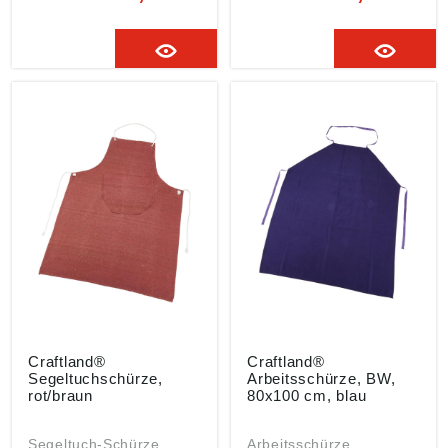
Druckknöpfe •
Druckknöpfe •
Stehkragen Ausführung
Stehkragen Ausführung
Hose: • Mit
Hose: • Mit
Zollstocktasche
Zollstocktasche
Material: Rindvollleder
Material: Rindvollleder
Farbe: natur Ausführung
Farbe: natur Ausführung
Hose: • Mit
Jacke: • Verdeckte
Zollstocktasche
Knopfleiste •
Material: Rindvollleder
Druckknöpfe •
Farbe: natur
Stehkragen Material:
Rindvollleder Farbe:
natur
Craftland®
Craftland®
Segeltuchschürze,
Arbeitsschürze, BW,
rot/braun
80x100 cm, blau
Segeltuch-Schürze
Arbeitsschürze