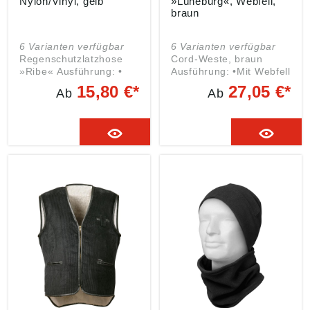
Nylon/Vinyl, gelb
»Lüneburg«, Webfell,
braun
6 Varianten verfügbar
6 Varianten verfügbar
Regenschutzlatzhose
Cord-Weste, braun
»Ribe« Ausführung: •
Ausführung: •Mit Webfell
Taschen zum
abgefüttert
15,80 €*
27,05 €*
Ab
Ab
Durchgreifen •
•Nierenschutz •Front-
Hosensaum
Reißverschluss •Zwei
weitenverstellbar
Außentaschen •Eine
Material: 100 %
Innentasche •Eine
Nylon/VINYL -
Handytasche Material:
Beschichtung Farbe:
Obermaterial: 100 %
gelb
Baumwolle Futter: 100
% Polyester Farbe:
braun