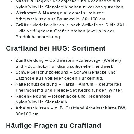
Nässe & Regen:
Regenjacke und Regenhose aus
Nylon/Vinyl in Signalgelb halten zuverlässig trocken.
Werkstatt & Montage allgemein:
robuste
Arbeitsschürze aus Baumwolle, 80×100 cm.
Größe:
Modelle gibt es je nach Artikel von S bis 3XL
– die verfügbaren Größen stehen jeweils in der
Produktbeschreibung.
Craftland bei HUG: Sortiment
Zunftkleidung
– Cordwesten »Lüneburg« (Webfell)
und »Buchholz« für das traditionelle Handwerk.
Schweißerschutzkleidung
– Schweißerjacke und
Latzhose aus Vollleder gegen Funkenflug.
Kälteschutzkleidung
– Parka »Amrum«, gefüttertes
Thermohemd und Fleece-Set Kedro für den Winter.
Regenkleidung
– Regenjacke und Regenhose
Nylon/Vinyl in Signalgelb.
Arbeitsschürzen
– z. B. Craftland Arbeitsschürze BW,
80×100 cm.
Häufige Fragen zu Craftland