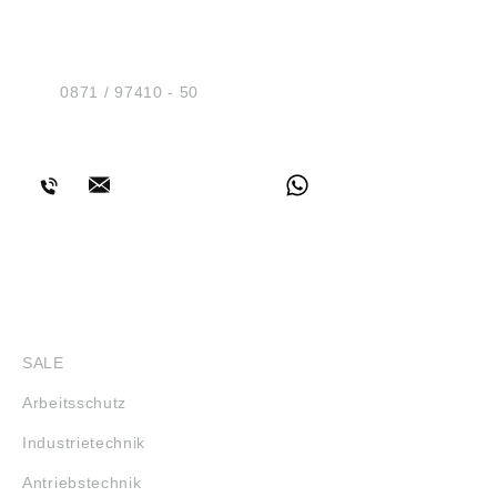
HUG® Technik und
Sicherheit GmbH
Am Industriegleis 7
D-84030 Ergolding
Tel.:
0871 / 97410 - 50
BERATUNG
SHOP
SALE
Arbeitsschutz
Industrietechnik
Antriebstechnik