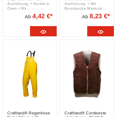
Ausführung: • Kordel in
Ausführung: • Mit
Ösen • Mit
Brusttasche Material:
Bauchverstärkung • Aus
100 % Baumwolle, ca.
4,42 €*
8,23 €*
Ab
Ab
Segeltuch Material: 100
240 g/m² Größe: 100 cm
% Baumwolle Größe: 80
(L) x 80 cm (B) Angaben
x 100 cm Farbe:
gemäß
rotbraun Angaben
Produktsicherheitsveror
gemäß
dnung ((EU) 2023/998):
Produktsicherheitsveror
Helmut Feldtmann
dnung ((EU) 2023/998):
GmbH, Zunftstr. 28,
Helmut Feldtmann
21244
GmbH, Zunftstr. 28,
Buchholz/Nordheide,
21244
DE, info@feldtmann.de
Buchholz/Nordheide,
DE, info@feldtmann.de
Craftland® Regenhose
Craftland® Cordweste