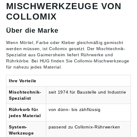
MISCHWERKZEUGE VON
Collomix GmbH,
Daimlerstraße 9, 85080
COLLOMIX
Gaimersheim, DE,
info@collomix.de
Über die Marke
Wenn Mörtel, Farbe oder Kleber gleichmäßig gemischt
werden müssen, ist Collomix gesetzt. Der Mischtechnik-
Spezialist aus Gaimersheim liefert
Rührwerke und
Rührkörbe
. Bei HUG finden Sie Collomix-Mischwerkzeuge
für nahezu jedes Material.
Ihre Vorteile
Mischtechnik-
seit 1974 für Baustelle und Industrie
Spezialist
Rührkorb für
von dünn- bis zähflüssig
jedes Material
System-
passend zu Collomix-Rührwerken
Werkzeuge