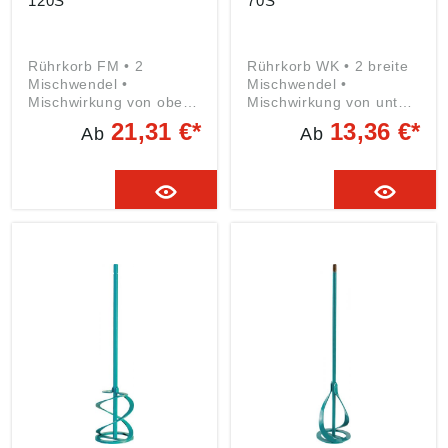
120S
70S
Rührkorb FM • 2
Rührkorb WK • 2 breite
Mischwendel •
Mischwendel •
Mischwirkung von oben
Mischwirkung von unten
nach unten • Für
nach oben • Für zähe
21,31 €*
13,36 €*
Ab
Ab
dünnflüssige
Materialien, besonders
Materialien, besonders
für Putz, Fertigmörtel,
für Farben, Lacke,
Kleber usw. Angaben
Lasuren, Dispersionen
gemäß
usw. Angaben gemäß
Produktsicherheitsveror
Produktsicherheitsveror
dnung ((EU) 2023/998):
dnung ((EU) 2023/998):
Collomix GmbH,
Collomix GmbH,
Daimlerstraße 9, 85080
Daimlerstraße 9, 85080
Gaimersheim, DE,
Gaimersheim, DE,
info@collomix.de
info@collomix.de