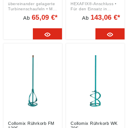
übereinander gelagerte
HEXAFIX®-Anschluss •
Turbinenschaufeln • Mit
Für den Einsatz in
seitlicher Verstrebung •
Handrührwerk Xo 55
65,09 €*
143,06 €*
Ab
Ab
Mischwirkung von oben
duo • Für alle
nach unten • Für
Materialien und
flüssige und verlaufende
Viskositäten geeignet
Materialien, z. B.
Angaben gemäß
Dünnbettmörtel,
Produktsicherheitsveror
Neviliermassen und
dnung ((EU) 2023/998):
flüssige Beschichtungen
Collomix GmbH,
Angaben gemäß
Daimlerstraße 9, 85080
Produktsicherheitsveror
Gaimersheim, DE,
dnung ((EU) 2023/998):
info@collomix.de
Collomix GmbH,
Daimlerstraße 9, 85080
Gaimersheim, DE,
info@collomix.de
Collomix Rührkorb FM
Collomix Rührkorb WK