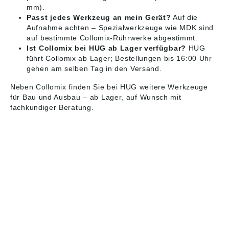
mm).
Passt jedes Werkzeug an mein Gerät?
Auf die
Aufnahme achten – Spezialwerkzeuge wie MDK sind
auf bestimmte Collomix-Rührwerke abgestimmt.
Ist Collomix bei HUG ab Lager verfügbar?
HUG
führt Collomix ab Lager; Bestellungen bis 16:00 Uhr
gehen am selben Tag in den Versand.
Neben Collomix finden Sie bei HUG weitere
Werkzeuge
für Bau und Ausbau
– ab Lager, auf Wunsch mit
fachkundiger Beratung.
HUG® Technik und
Sicherheit GmbH
Am Industriegleis 7
D-84030 Ergolding