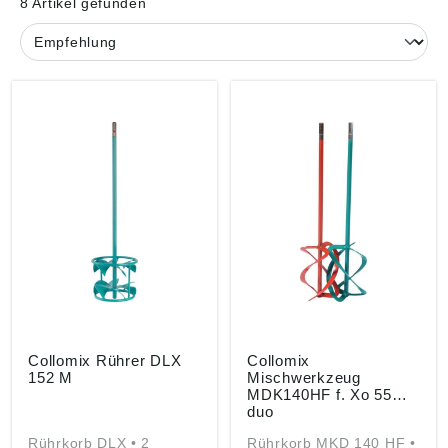
8 Artikel gefunden
Collomix Rührer DLX
Collomix
152 M
Mischwerkzeug
MDK140HF f. Xo 55
duo
Rührkorb DLX • 2
Rührkorb MKD 140 HF •