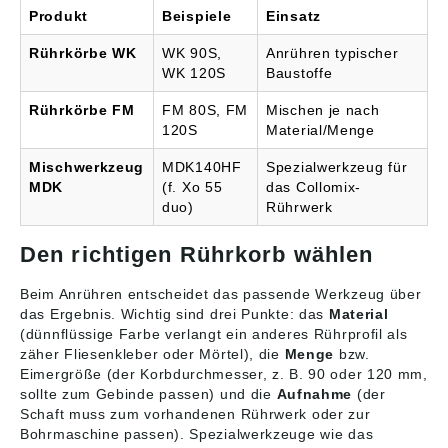
Produkt
Beispiele
Einsatz
Rührkörbe WK
WK 90S,
Anrühren typischer
WK 120S
Baustoffe
Rührkörbe FM
FM 80S, FM
Mischen je nach
120S
Material/Menge
Mischwerkzeug
MDK140HF
Spezialwerkzeug für
MDK
(f. Xo 55
das Collomix-
duo)
Rührwerk
Den richtigen Rührkorb wählen
Beim Anrühren entscheidet das passende Werkzeug über
das Ergebnis. Wichtig sind drei Punkte: das
Material
(dünnflüssige Farbe verlangt ein anderes Rührprofil als
zäher Fliesenkleber oder Mörtel), die
Menge
bzw.
Eimergröße (der Korbdurchmesser, z. B. 90 oder 120 mm,
sollte zum Gebinde passen) und die
Aufnahme
(der
Schaft muss zum vorhandenen Rührwerk oder zur
Bohrmaschine passen). Spezialwerkzeuge wie das