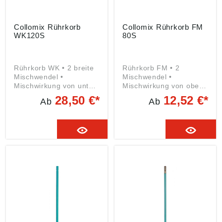
Collomix Rührkorb
Collomix Rührkorb FM
WK120S
80S
Rührkorb WK • 2 breite
Rührkorb FM • 2
Mischwendel •
Mischwendel •
Mischwirkung von unten
Mischwirkung von oben
nach oben • Für zähe
nach unten • Für
28,50 €*
12,52 €*
Ab
Ab
Materialien, besonders
dünnflüssige
für Putz, Fertigmörtel,
Materialien, besonders
Kleber usw. Angaben
für Farben, Lacke,
gemäß
Lasuren, Dispersionen
Produktsicherheitsveror
usw. Angaben gemäß
dnung ((EU) 2023/998):
Produktsicherheitsveror
Collomix GmbH,
dnung ((EU) 2023/998):
Daimlerstraße 9, 85080
Collomix GmbH,
Gaimersheim, DE,
Daimlerstraße 9, 85080
info@collomix.de
Gaimersheim, DE,
info@collomix.de