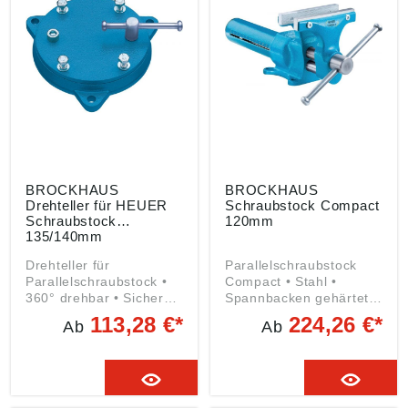
Produktsicherheitsveror
Angeschmiedete
dnung ((EU) 2023/998):
Rohrspannbacken
Brockhaus Heuer
Angaben gemäß
GmbH, Oestertalstr.54,
Produktsicherheitsveror
58840 Plettenberg, DE,
dnung ((EU) 2023/998):
info@heuer.de
Brockhaus Heuer
GmbH, Oestertalstr.54,
58840 Plettenberg, DE,
info@heuer.de
BROCKHAUS
BROCKHAUS
Drehteller für HEUER
Schraubstock Compact
Schraubstock
120mm
135/140mm
Drehteller für
Parallelschraubstock
Parallelschraubstock •
Compact • Stahl •
360° drehbar • Sichere
Spannbacken gehärtet •
Arretierung durch
Amboss • Messskala •
113,28 €*
224,26 €*
Ab
Ab
Spindelschlüssel •
Druckfeder für sichere
Geschlossene
Arretierung in der
Aufnahmeplatte
gewünschten Position •
verhindert das
Auswechselbare,
Eindringen von Schmutz
wendbare Backen mit