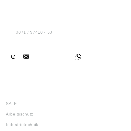
HUG® Technik und
Sicherheit GmbH
Am Industriegleis 7
D-84030 Ergolding
Tel.:
0871 / 97410 - 50
BERATUNG
SHOP
SALE
Arbeitsschutz
Industrietechnik