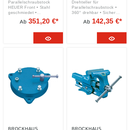
Parallelschraubstock
Drehteller für
HEUER Front • Stahl
Parallelschraubstock •
geschmiedet •
360° drehbar • Sichere
Spannbacken gehärtet •
Arretierung durch
351,20 €*
142,35 €*
Ab
Ab
Amboss • Doppelt,
Spindelschlüssel •
innenliegende
Geschlossene
Prismenführung •
Aufnahmeplatte
Zweigängiges
verhindert das
Trapezgewinde • Gegen
Eindringen von Schmutz
Verschmutzung
und Spänen in die
geschützt •
Führung Hinweis: Die
Nachstellbare zentrische
Lochabstände im Fuß
Führung •
des Schraubstocks
Angeschmiedete
Compact entsprechen
Rohrspannbacken
einem HEUER-Front-
Angaben gemäß
Schraubstock mit
Produktsicherheitsveror
Backenbreite 100 mm
dnung ((EU) 2023/998):
Angaben gemäß
Brockhaus Heuer
Produktsicherheitsveror
GmbH, Oestertalstr.54,
dnung ((EU) 2023/998):
58840 Plettenberg, DE,
Brockhaus Heuer
info@heuer.de
GmbH, Oestertalstr.54,
58840 Plettenberg, DE,
info@heuer.de
BROCKHAUS
BROCKHAUS