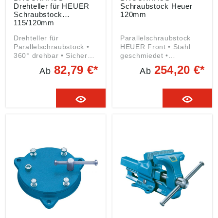
Drehteller für HEUER
Schraubstock Heuer
Schraubstock
120mm
115/120mm
Drehteller für
Parallelschraubstock
Parallelschraubstock •
HEUER Front • Stahl
360° drehbar • Sichere
geschmiedet •
Arretierung durch
Spannbacken gehärtet •
82,79 €*
254,20 €*
Ab
Ab
Spindelschlüssel •
Amboss • Doppelt,
Geschlossene
innenliegende
Aufnahmeplatte
Prismenführung •
verhindert das
Zweigängiges
Eindringen von Schmutz
Trapezgewinde • Gegen
und Spänen in die
Verschmutzung
Führung Hinweis: Die
geschützt •
Lochabstände im Fuß
Nachstellbare zentrische
des Schraubstocks
Führung •
Compact entsprechen
Angeschmiedete
einem HEUER-Front-
Rohrspannbacken
Schraubstock mit
Angaben gemäß
Backenbreite 100 mm
Produktsicherheitsveror
Angaben gemäß
dnung ((EU) 2023/998):
Produktsicherheitsveror
Brockhaus Heuer
dnung ((EU) 2023/998):
GmbH, Oestertalstr.54,
Brockhaus Heuer
58840 Plettenberg, DE,