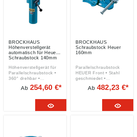
Angaben gemäß
dnung ((EU) 2023/998):
Produktsicherheitsveror
Brockhaus Heuer
dnung ((EU) 2023/998):
GmbH, Oestertalstr.54,
Brockhaus Heuer
58840 Plettenberg, DE,
GmbH, Oestertalstr.54,
info@heuer.de
58840 Plettenberg, DE,
info@heuer.de
BROCKHAUS
BROCKHAUS
Höhenverstellgerät
Schraubstock Heuer
automatisch für Heuer
160mm
Schraubstock 140mm
Höhenverstellgerät für
Parallelschraubstock
Parallelschraubstock •
HEUER Front • Stahl
360° drehbar •
geschmiedet •
Gasdruckfeder •
Spannbacken gehärtet •
254,60 €*
482,23 €*
Ab
Ab
Höhenverstellung bis
Amboss • Doppelt,
200 mm Hinweis: Die
innenliegende
Lochabstände im Fuß
Prismenführung •
des Schraubstocks
Zweigängiges
Compact entsprechen
Trapezgewinde • Gegen
einem HEUER-Front-
Verschmutzung
Schraubstock mit
geschützt •
Backenbreite 100 mm
Nachstellbare zentrische
Angaben gemäß
Führung •