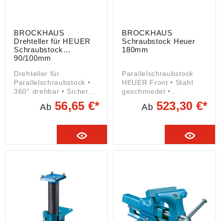
GmbH, Oestertalstr.54,
info@heuer.de
58840 Plettenberg, DE,
info@heuer.de
BROCKHAUS
BROCKHAUS
Drehteller für HEUER
Schraubstock Heuer
Schraubstock
180mm
90/100mm
Drehteller für
Parallelschraubstock
Parallelschraubstock •
HEUER Front • Stahl
360° drehbar • Sichere
geschmiedet •
Arretierung durch
Spannbacken gehärtet •
56,65 €*
523,30 €*
Ab
Ab
Spindelschlüssel •
Amboss • Doppelt,
Geschlossene
innenliegende
Aufnahmeplatte
Prismenführung •
verhindert das
Zweigängiges
Eindringen von Schmutz
Trapezgewinde • Gegen
und Spänen in die
Verschmutzung
Führung Hinweis: Die
geschützt •
Lochabstände im Fuß
Nachstellbare zentrische
des Schraubstocks
Führung •
Compact entsprechen
Angeschmiedete
einem HEUER-Front-
Rohrspannbacken
Schraubstock mit
Angaben gemäß
Backenbreite 100 mm
Produktsicherheitsveror