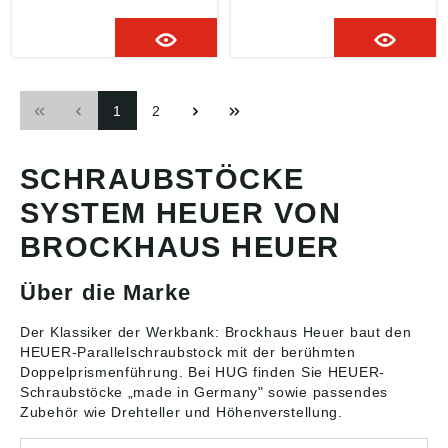
200 mm Hinweis: Die
Parallelschraubstock
Lochabstände im Fuß
Compact • Zur
des Schraubstocks
beschädigungsfreien
Compact entsprechen
Befestigung an der
einem HEUER-Front-
Arbeitsplatte Hinweis:
Schraubstock mit
Die Lochabstände im
1
2
Backenbreite 100 mm
Fuß des Schraubstocks
Angaben gemäß
Compact entsprechen
Produktsicherheitsveror
einem HEUER-Front-
dnung ((EU) 2023/998):
Schraubstock mit
SCHRAUBSTÖCKE
Brockhaus Heuer
Backenbreite 100 mm.
GmbH, Oestertalstr.54,
Angaben gemäß
SYSTEM HEUER VON
58840 Plettenberg, DE,
Produktsicherheitsveror
info@heuer.de
dnung ((EU) 2023/998):
BROCKHAUS HEUER
Brockhaus Heuer
GmbH, Oestertalstr.54,
Über die Marke
58840 Plettenberg, DE,
info@heuer.de
Der Klassiker der Werkbank: Brockhaus Heuer baut den
HEUER-
Parallelschraubstock
mit der berühmten
Doppelprismenführung. Bei HUG finden Sie HEUER-
Schraubstöcke „made in Germany" sowie passendes
Zubehör wie Drehteller und Höhenverstellung.