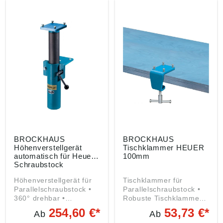
und Spänen in die
glatter und geriffelter
Führung Hinweis: Die
Spannfläche •
Lochabstände im Fuß
Angeschmiedete
des Schraubstocks
Rohrspannbacken für Ø
Compact entsprechen
15–50 mm Angaben
einem HEUER-Front-
gemäß
Schraubstock mit
Produktsicherheitsveror
Backenbreite 100 mm
dnung ((EU) 2023/998):
Angaben gemäß
Brockhaus Heuer
Produktsicherheitsveror
GmbH, Oestertalstr.54,
dnung ((EU) 2023/998):
58840 Plettenberg, DE,
Brockhaus Heuer
info@heuer.de
GmbH, Oestertalstr.54,
58840 Plettenberg, DE,
info@heuer.de
BROCKHAUS
BROCKHAUS
Höhenverstellgerät
Tischklammer HEUER
automatisch für Heuer
100mm
Schraubstock
160/180mm
Höhenverstellgerät für
Tischklammer für
Parallelschraubstock •
Parallelschraubstock •
360° drehbar •
Robuste Tischklammer •
Gasdruckfeder •
Kräftige Spannspindel •
254,60 €*
53,73 €*
Ab
Ab
Höhenverstellung bis
Passend für