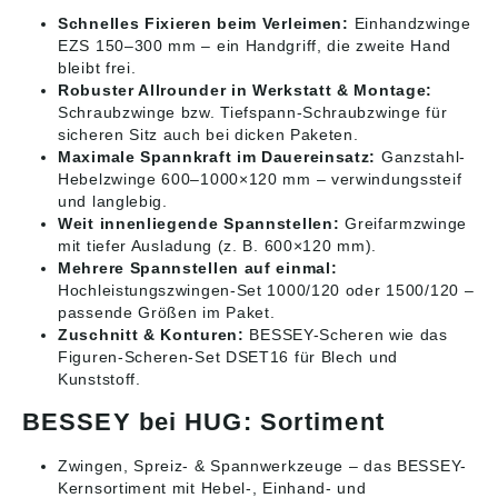
Schnelles Fixieren beim Verleimen:
Einhandzwinge
EZS 150–300 mm – ein Handgriff, die zweite Hand
bleibt frei.
Robuster Allrounder in Werkstatt & Montage:
Schraubzwinge bzw. Tiefspann-Schraubzwinge für
sicheren Sitz auch bei dicken Paketen.
Maximale Spannkraft im Dauereinsatz:
Ganzstahl-
Hebelzwinge 600–1000×120 mm – verwindungssteif
und langlebig.
Weit innenliegende Spannstellen:
Greifarmzwinge
mit tiefer Ausladung (z. B. 600×120 mm).
Mehrere Spannstellen auf einmal:
Hochleistungszwingen-Set 1000/120 oder 1500/120 –
passende Größen im Paket.
Zuschnitt & Konturen:
BESSEY-Scheren wie das
Figuren-Scheren-Set DSET16 für Blech und
Kunststoff.
BESSEY bei HUG: Sortiment
Zwingen, Spreiz- & Spannwerkzeuge
– das BESSEY-
Kernsortiment mit Hebel-, Einhand- und