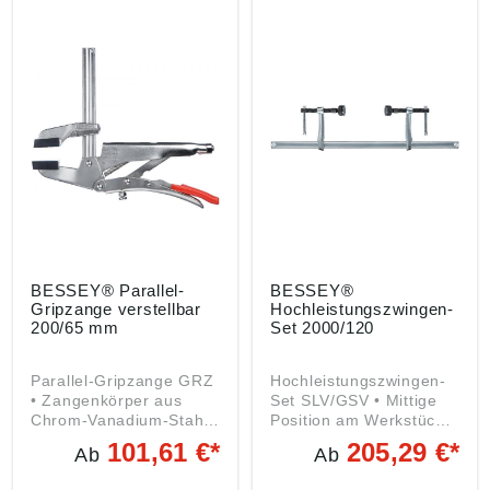
ergonomisch geformt •
40, 74321 Bietigheim-
Lösehebel
Bissingen, DE, tool-
kunststoffummantelt, mit
info@bessey.de
Abgleitschutz •
Rastmechanismus •
Beweglich gelagerte
Druckplatte • Zum
schnellen und
mühelosen Spannen mit
hohem Spanndruck
Angaben gemäß
Produktsicherheitsveror
dnung ((EU) 2023/998):
BESSEY Tool GmbH &
Co. KG, Mühlwiesenstr.
BESSEY® Parallel-
BESSEY®
40, 74321 Bietigheim-
Gripzange verstellbar
Hochleistungszwingen-
Bissingen, DE, tool-
200/65 mm
Set 2000/120
info@bessey.de
Parallel-Gripzange GRZ
Hochleistungszwingen-
• Zangenkörper aus
Set SLV/GSV • Mittige
Chrom-Vanadium-Stahl •
Position am Werkstück
Vernickelt • Greifbacken
verhindert das Kippen •
101,61 €*
205,29 €*
Ab
Ab
gezahnt • Parallele
Werkzeugloses
Spannflächen •
Umspannen zum