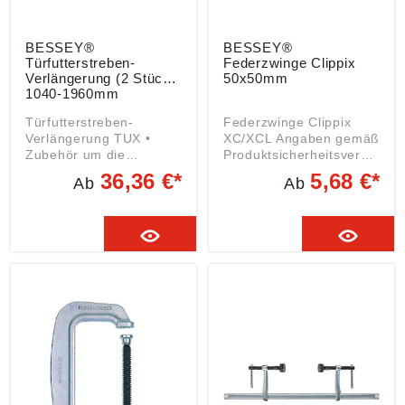
Bissingen, DE, tool-
info@bessey.de
BESSEY®
BESSEY®
Türfutterstreben-
Federzwinge Clippix
Verlängerung (2 Stück)
50x50mm
1040-1960mm
Türfutterstreben-
Federzwinge Clippix
Verlängerung TUX •
XC/XCL Angaben gemäß
Zubehör um die
Produktsicherheitsveror
Spannweite der
dnung ((EU) 2023/998):
36,36 €*
5,68 €*
Ab
Ab
Türfutterstrebe TU zu
BESSEY Tool GmbH &
erhöhen • Ermöglicht
Co. KG, Mühlwiesenstr.
den Einbau überbreiter
40, 74321 Bietigheim-
Türen • Mit wenigen
Bissingen, DE, tool-
Handgriffen
info@bessey.de
werkzeuglos einsetzbar
Angaben gemäß
Produktsicherheitsveror
dnung ((EU) 2023/998):
BESSEY Tool GmbH &
Co. KG, Mühlwiesenstr.
40, 74321 Bietigheim-
Bissingen, DE, tool-
info@bessey.de