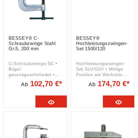
BESSEY® C-
BESSEY®
Schraubzwinge Stahl
Hochleistungszwingen-
Gr.5, 200 mm
Set 1500/120
C-Schraubzwinge SC •
Hochleistungszwingen-
Bügel
Set SLV/GSV • Mittige
gesenkgeschmiedet •
Position am Werkstück
Knebelgriff • Spindel
verhindert das Kippen •
102,70 €*
174,70 €*
Ab
Ab
brüniert • Einsatz
Werkzeugloses
vorwiegend im Metall-
Umspannen zum
und Stahlbau Angaben
Spreizen • Zwinge kann
gemäß
durch eine Öffnung am
Produktsicherheitsveror
Werkstück geschoben
dnung ((EU) 2023/998):
werden •
BESSEY Tool GmbH &
Hitzebeständige
Co. KG, Mühlwiesenstr.
Spezialdruckplatte mit
40, 74321 Bietigheim-
Sinterstahleinlage •
Bissingen, DE, tool-
Schwenkbar bis 35° •