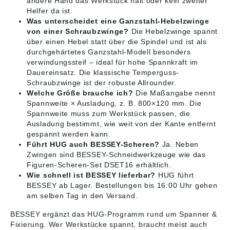
andere Hand das Werkstück hält oder kein zweiter
Helfer da ist.
Was unterscheidet eine Ganzstahl-Hebelzwinge
von einer Schraubzwinge?
Die Hebelzwinge spannt
über einen Hebel statt über die Spindel und ist als
durchgehärtetes Ganzstahl-Modell besonders
verwindungssteif – ideal für hohe Spannkraft im
Dauereinsatz. Die klassische Temperguss-
Schraubzwinge ist der robuste Allrounder.
Welche Größe brauche ich?
Die Maßangabe nennt
Spannweite × Ausladung, z. B. 800×120 mm. Die
Spannweite muss zum Werkstück passen, die
Ausladung bestimmt, wie weit von der Kante entfernt
gespannt werden kann.
Führt HUG auch BESSEY-Scheren?
Ja. Neben
Zwingen sind BESSEY-Schneidwerkzeuge wie das
Figuren-Scheren-Set DSET16 erhältlich.
Wie schnell ist BESSEY lieferbar?
HUG führt
BESSEY ab Lager. Bestellungen bis 16:00 Uhr gehen
am selben Tag in den Versand.
BESSEY ergänzt das HUG-Programm rund um
Spanner &
Fixierung
. Wer Werkstücke spannt, braucht meist auch