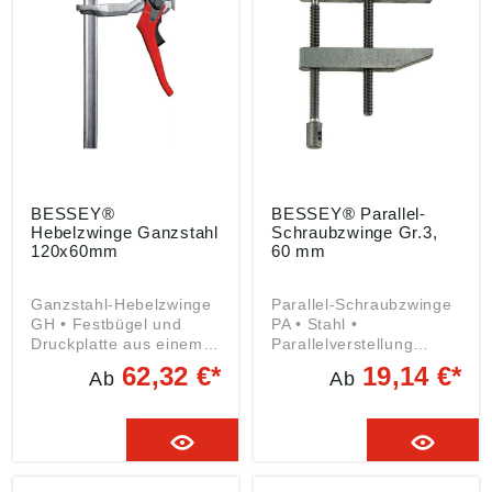
info@bessey.de
Vielseitige
Einsatzmöglichkeiten
durch austauschbare
Gleitbügel Angaben
gemäß
Produktsicherheitsveror
dnung ((EU) 2023/998):
BESSEY Tool GmbH &
Co. KG, Mühlwiesenstr.
40, 74321 Bietigheim-
Bissingen, DE, tool-
BESSEY®
BESSEY® Parallel-
info@bessey.de
Hebelzwinge Ganzstahl
Schraubzwinge Gr.3,
120x60mm
60 mm
Ganzstahl-Hebelzwinge
Parallel-Schraubzwinge
GH • Festbügel und
PA • Stahl •
Druckplatte aus einem
Parallelverstellung
Stück gefertigt •
durch zwei
62,32 €*
19,14 €*
Ab
Ab
Gezahnter Gleitbügel •
Gewindespindeln
Optimiertes
Angaben gemäß
Schienenprofil für
Produktsicherheitsveror
gleichmäßigen
dnung ((EU) 2023/998):
Spannkraftaufbau •
BESSEY Tool GmbH &
Spannhebel
Co. KG, Mühlwiesenstr.