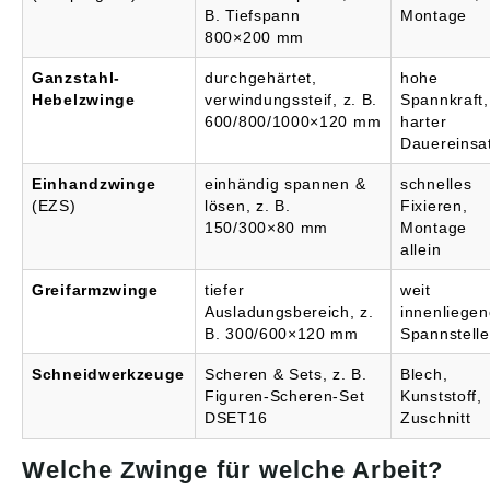
B. Tiefspann
Montage
800×200 mm
Ganzstahl-
durchgehärtet,
hohe
Hebelzwinge
verwindungssteif, z. B.
Spannkraft,
600/800/1000×120 mm
harter
Dauereinsa
Einhandzwinge
einhändig spannen &
schnelles
(EZS)
lösen, z. B.
Fixieren,
150/300×80 mm
Montage
allein
Greifarmzwinge
tiefer
weit
Ausladungsbereich, z.
innenliege
B. 300/600×120 mm
Spannstell
Schneidwerkzeuge
Scheren & Sets, z. B.
Blech,
Figuren-Scheren-Set
Kunststoff,
DSET16
Zuschnitt
Welche Zwinge für welche Arbeit?