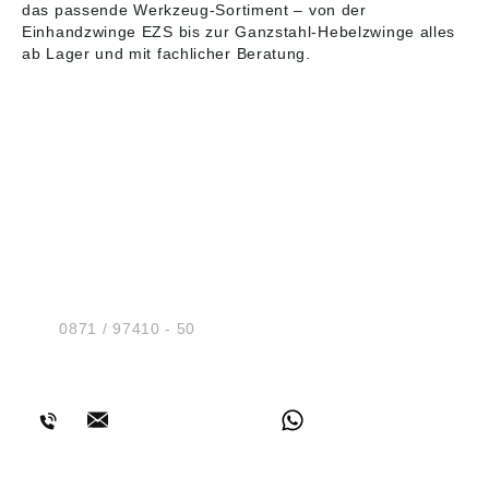
das passende
Werkzeug-Sortiment
– von der
Einhandzwinge EZS bis zur Ganzstahl-Hebelzwinge alles
ab Lager und mit fachlicher Beratung.
HUG® Technik und
Sicherheit GmbH
Am Industriegleis 7
D-84030 Ergolding
Tel.:
0871 / 97410 - 50
BERATUNG