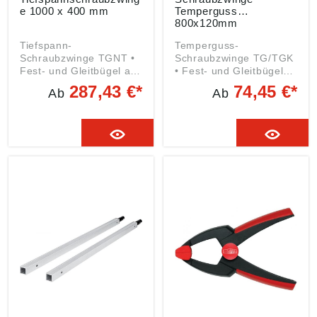
e 1000 x 400 mm
Temperguss
800x120mm
Tiefspann-
Temperguss-
Schraubzwinge TGNT •
Schraubzwinge TG/TGK
Fest- und Gleitbügel aus
• Fest- und Gleitbügel
Temperguss •
aus Temperguss •
287,43 €*
74,45 €*
Ab
Ab
Vollprofilschiene mit
Verstärkter Temperguss-
Riffelung • Holzgriff •
Bügel •
Trapezgewindespindel
Hohlprofilschiene mit
brüniert • Beweglich
Riffelung • Holzgriff •
gelagerte Druckplatte •
Trapezgewindespindel
Spannkraft bis zu 7000
brüniert • Beweglich
N • Universell
gelagerte Druckplatte •
einsetzbares
Spannkraft bis zu 7000
Spannwerkzeug für
N • Universell
ausladende Werkstücke
einsetzbares
Angaben gemäß
Spannwerkzeug zum
Produktsicherheitsveror
Halten von Werkstücken
dnung ((EU) 2023/998):
Angaben gemäß
BESSEY Tool GmbH &
Produktsicherheitsveror
Co. KG, Mühlwiesenstr.
dnung ((EU) 2023/998):
40, 74321 Bietigheim-
BESSEY Tool GmbH &
Bissingen, DE, tool-
Co. KG, Mühlwiesenstr.
info@bessey.de
40, 74321 Bietigheim-