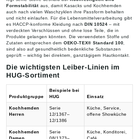
Formstabilität
aus, damit Kasacks und Kochhemden
auch nach vielen Waschzyklen ihre Passform behalten
und nicht einlaufen. Für die Lebensmittelverarbeitung gibt
es HACCP-konforme Kleidung nach
DIN 10524
– mit
verdeckten Verschlüssen und ohne lose Teile, die in
Produkte gelangen könnten. Die verwendeten Stoffe und
Zutaten entsprechen dem
OEKO-TEX® Standard 100
,
sind also auf gesundheitlich bedenkliche Substanzen
geprüft – wichtig bei direktem, ganztägigem Hautkontakt.
Die wichtigsten Leiber-Linien im
HUG-Sortiment
Beispiele bei
Produktgruppe
HUG
Einsatz
Kochhemden
Serie
Küche, Service,
Herren
12/1367–
offene Showküche
12/1386
Kochhemden
Serie
Küche, Konditorei,
Damen
08/1373–
Café