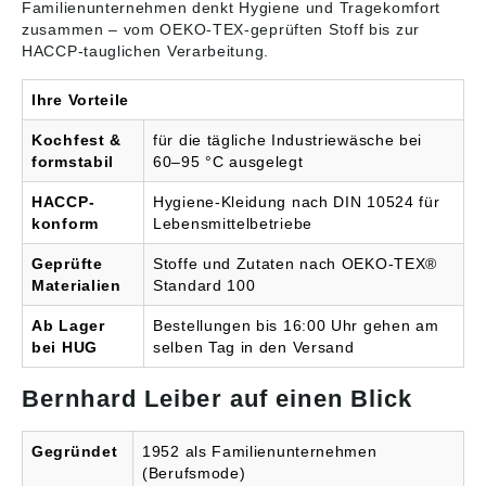
Familienunternehmen denkt Hygiene und Tragekomfort
bleichenTrommeltrockne
e: Industrielle
zusammen – vom OEKO-TEX-geprüften Stoff bis zur
n bei niedriger
Arbeitsplätze
TemperaturBügeln mit
Handwerkliche Berufe
HACCP-tauglichen Verarbeitung.
mittlerer
Büroumgebungen mit
TemperaturChemische
hohen Anforderungen
Ihre Vorteile
Reinigung mit
an Textilien Bitte
Perchlorethylen möglich
beachten Sie die ➥
Kochfest &
für die tägliche Industriewäsche bei
Bitte beachten Sie die ➥
Größentabellen bei der
formstabil
60–95 °C ausgelegt
Größentabellen bei der
Auswahl der
Auswahl der
gewünschten Größe.
HACCP-
Hygiene-Kleidung nach DIN 10524 für
gewünschten Größe.
konform
Lebensmittelbetriebe
Geprüfte
Stoffe und Zutaten nach OEKO-TEX®
Materialien
Standard 100
Ab Lager
Bestellungen bis 16:00 Uhr gehen am
bei HUG
selben Tag in den Versand
Bernhard Leiber auf einen Blick
Gegründet
1952 als Familienunternehmen
(Berufsmode)