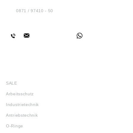
D-84030 Ergolding
Tel.:
0871 / 97410 - 50
BERATUNG
SHOP
SALE
Arbeitsschutz
Industrietechnik
Antriebstechnik
O-Ringe