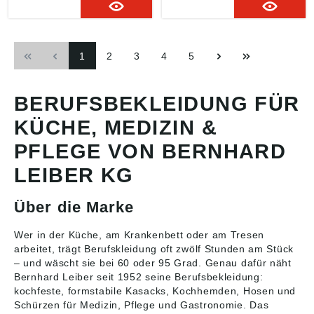
hervorragenden
LEIBER zeichnet sich
Cell™
gewünschten Größe.
Tragekomfort und
durch eine exzellente
EthylenvinylacetatVerstä
exzellente Farbechtheit
Farbechtheit und einen
rkte Neoprenferse für
bei professionellen
erstklassigen
zusätzlichen
1
2
3
4
5
Anwendungen. Ideal für
Tragekomfort aus. Es ist
KomfortAtmungsaktives
den Einsatz in
ideal für den Einsatz in
Obermaterial für
anspruchsvollen
Arbeitsumgebungen
trockene
Arbeitsumgebungen, in
geeignet, wo sowohl Stil
FüßeHerausnehmbare
BERUFSBEKLEIDUNG FÜR
denen eine zuverlässige
als auch
Einlegesohle für
und komfortable
Strapazierfähigkeit
Luftzirkulation
KÜCHE, MEDIZIN &
Arbeitsbekleidung
gefragt sind. Die
erforderlich
hervorragende
PFLEGE VON BERNHARD
ist.Eigenschaften:Öko-
Passform und die
LEIBER KG
Tex Standard 100
funktionale Brusttasche
ZertifizierungErstklassig
unterstreichen die
e Passform in den
Praxistauglichkeit.Eigen
Über die Marke
Größen 34 bis
schaften: Material: 50%
52Materialzusammenset
Baumwolle, 50%
zung: 50% Baumwolle,
Polyester Öko Tex
Wer in der Küche, am Krankenbett oder am Tresen
50%
Standard 100 zertifiziert
arbeitet, trägt Berufskleidung oft zwölf Stunden am Stück
PolyesterFlächengewich
für Schadstofffreiheit
– und wäscht sie bei 60 oder 95 Grad. Genau dafür näht
t: 150 g/m²Dunkelgraue
Gewicht: 150 gsm
Bernhard Leiber seit 1952 seine
Berufsbekleidung
:
FarbgebungTextilpflege:
Pflege: Waschen bei 95
kochfeste, formstabile Kasacks, Kochhemden, Hosen und
Waschbar bei 95
°C, schonendes
Schürzen für Medizin, Pflege und Gastronomie. Das
°CNicht
TrocknenEinsatzbereich