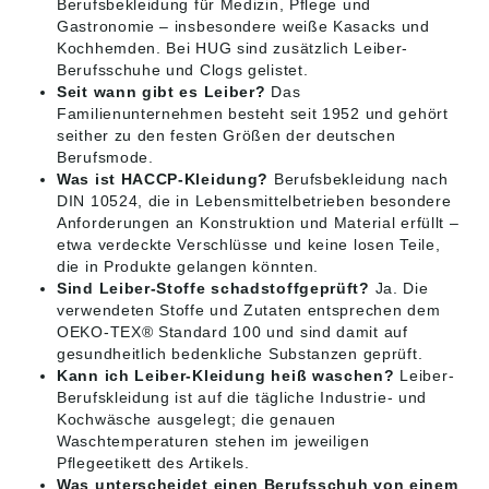
Berufsbekleidung für Medizin, Pflege und
Gastronomie – insbesondere weiße Kasacks und
Kochhemden. Bei HUG sind zusätzlich Leiber-
Berufsschuhe und Clogs gelistet.
Seit wann gibt es Leiber?
Das
Familienunternehmen besteht seit 1952 und gehört
seither zu den festen Größen der deutschen
Berufsmode.
Was ist HACCP-Kleidung?
Berufsbekleidung nach
DIN 10524, die in Lebensmittelbetrieben besondere
Anforderungen an Konstruktion und Material erfüllt –
etwa verdeckte Verschlüsse und keine losen Teile,
die in Produkte gelangen könnten.
Sind Leiber-Stoffe schadstoffgeprüft?
Ja. Die
verwendeten Stoffe und Zutaten entsprechen dem
OEKO-TEX® Standard 100 und sind damit auf
gesundheitlich bedenkliche Substanzen geprüft.
Kann ich Leiber-Kleidung heiß waschen?
Leiber-
Berufskleidung ist auf die tägliche Industrie- und
Kochwäsche ausgelegt; die genauen
Waschtemperaturen stehen im jeweiligen
Pflegeetikett des Artikels.
Was unterscheidet einen Berufsschuh von einem