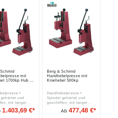
U) 2023/998):
ung ((EU) 2023/998):
ung (
 Schmid GmbH,
Berg & Schmid GmbH,
Berg
dslaicher Weg 16,
Bernhardslaicher Weg 16,
Bernh
Remseck, DE,
71686 Remseck, DE,
7168
ergundschmid.de
info@bergundschmid.de
info
 Schmid
Berg & Schmid
belpresse mit
Handhebelpresse mit
bel 1700kp Hub 60
Kniehebel 500kp
belpresse •
Handhebelpresse •
 gehärtet und
Spindel gehärtet und
fen, mit langer
geschliffen, mit langer
 • T-Nute nach
Führung • T-Nute nach
1.403,69 €*
477,48 €*
b
Ab
 mittig gefräst •
DIN 650 mittig gefräst •
höhe verstellbar •
Arbeitshöhe verstellbar •