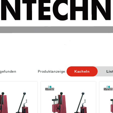
l gefunden
Produktanzeige:
Kacheln
Lis