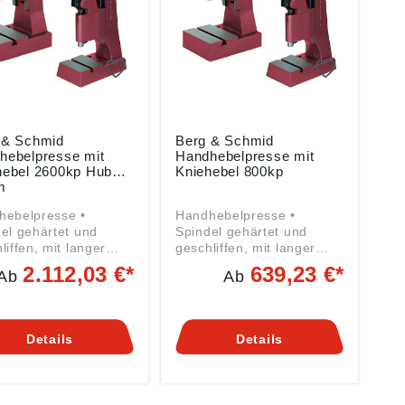
 & Schmid
Berg & Schmid
hebelpresse mit
Handhebelpresse mit
hebel 2600kp Hub
Kniehebel 800kp
m
hebelpresse •
Handhebelpresse •
el gehärtet und
Spindel gehärtet und
liffen, mit langer
geschliffen, mit langer
ung • T-Nute nach
Führung • T-Nute nach
2.112,03 €*
639,23 €*
Ab
Ab
50 mittig gefräst •
DIN 650 mittig gefräst •
tshöhe verstellbar •
Arbeitshöhe verstellbar •
hebel mit Feder-
Handhebel mit Feder-
führung • Zum
Rückführung • Zum
Details
Details
chaftlichen Pressen,
wirtschaftlichen Pressen,
n, Drücken, Stanzen
Nieten, Drücken, Stanzen
usw. Angaben gemäß
ktsicherheitsverordn
Produktsicherheitsverordn