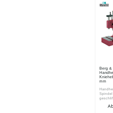
ung ((E
Berg &
Bernhar
71686 
info@b
Berg &
Handhe
Kniehe
mm
Handhe
Spindel
geschlif
Führung
A
DIN 650
Arbeits