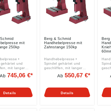
 Schmid
Berg & Schmid
Berg
belpresse mit
Handhebelpresse mit
Hand
ange 250kp
Zahnstange 150kp
Knie
60m
belpresse •
Handhebelpresse •
Hand
 gehärtet und
Spindel gehärtet und
Spind
fen, mit langer
geschliffen, mit langer
gesch
 • T-Nute nach
Führung • T-Nute nach
Führ
745,06 €*
550,67 €*
Ab
Ab
 mittig gefräst •
DIN 650 mittig gefräst •
DIN 6
höhe verstellbar •
Arbeitshöhe verstellbar •
Arbei
el mit Feder-
Handhebel mit Feder-
Hand
hrung • Zum
Rückführung • Zum
Rück
Details
Details
aftlichen Pressen,
wirtschaftlichen Pressen,
wirts
 Drücken, Stanzen
Nieten, Drücken, Stanzen
Niete
usw. Angaben gemäß
usw. Angaben gemäß
sicherheitsverordn
Produktsicherheitsverordn
Produ