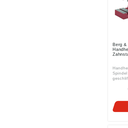
Berg &
Handhe
Zahnst
Handhe
Spindel
geschlif
Führung
DIN 650
Arbeits
Handheb
Rückfü
wirtsch
Nieten,
usw. Angaben gemäß
Produkt