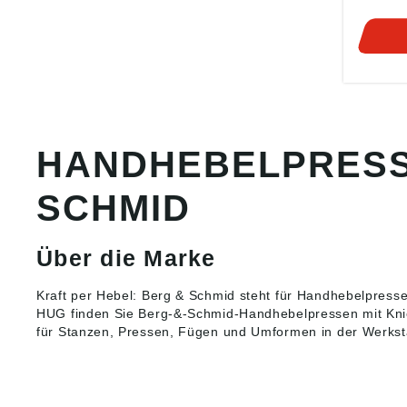
Handheb
Rückfü
wirtsch
Nieten,
usw. Angaben gemäß
Produkt
ung ((E
Berg &
Bernhar
HANDHEBELPRESS
71686 
info@b
SCHMID
Über die Marke
Kraft per Hebel: Berg & Schmid steht für
Handhebelpress
HUG finden Sie Berg-&-Schmid-Handhebelpressen mit Kni
für Stanzen, Pressen, Fügen und Umformen in der Werksta