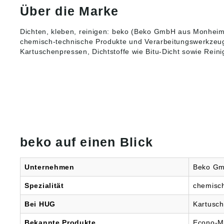
Acrylat
Gefahre
Über die Marke
Material
Verursa
anstrich
Hautrei
lösemitt
Dichten, kleben, reinigen: beko (Beko GmbH aus Monheim)
Kann al
wasser
chemisch-technische Produkte und
Verarbeitungswerkzeu
Hautrea
sowie g
verursa
Kartuschenpressen, Dichtstoffe wie Bitu-Dicht sowie Rein
Produkt
Verursa
p: struk
Augenr
Dichtsto
Gesundh
Kartus
Einatme
weiß-st
Einatme
1 feinM
asthma
Acrylat
oder A
Marmor
verurs
g: Riss
die Ate
Faserze
beko auf einen Blick
H351: K
Mauerw
Krebs e
Fassad
Kann d
Anschlu
Unternehmen
Beko Gm
schädig
nicht f
oder wi
geeign
Spezialität
chemisch
Exposit
und Si
Einatmen Angaben
unterstü
Bei HUG
Kartusch
Produkt
schnell
ung ((E
passend
beko G
Bekannte Produkte
Econo-Max