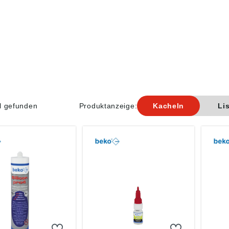
el gefunden
Produktanzeige:
Kacheln
Li