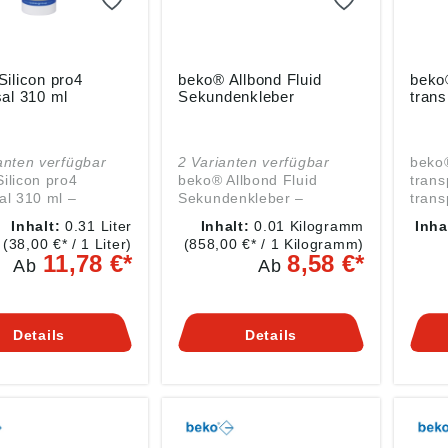
ilicon pro4
beko® Allbond Fluid
beko®
al 310 ml
Sekundenkleber
trans
anten verfügbar
2 Varianten verfügbar
beko®
ilicon pro4
beko® Allbond Fluid
trans
al 310 ml –
Sekundenkleber –
trans
vernetzender
schneller Cyanacrylat-
für D
Inhalt:
0.31 Liter
Inhalt:
0.01 Kilogramm
Inha
ff für
Klebstoff für Montage und
Repara
(38,00 €* / 1 Liter)
(858,00 €* / 1 Kilogramm)
ionelle
Reparatur beko® Allbond
All S
11,78 €*
8,58 €*
Ab
Ab
en Der beko®
Fluid Sekundenkleber ist
300ml
 pro4 Universal 310
ein transparenter
trans
in professioneller
Sekundenkleber für
Fugen
Dichtstoff für
schnelle Montage- und
Abdi
Details
Details
 Anschluss-,
Reparaturarbeiten. Er
Repar
-, Glas- und
eignet sich für glatte und
und 
nfugen. Die 310-
saugfähige Untergründe
300-m
usche unterstützt
und ist besonders
sich 
äzise Verarbeitung;
praktisch, wenn Kleinteile,
Dach
bauswahl je
Dichtungen oder
Repa