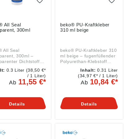
 All Seal
beko® PU-Kraftkleber
parent, 300ml
310 ml beige
 All Seal
beko® PU-Kraftkleber 310
parent, 300ml –
ml beige – fugenfüllender
parenter Dichtstoff
Polyurethan-Klebstoff
ach- und
beko® PU-Kraftkleber 310
lt:
0.3 Liter
(38,50 €*
Inhalt:
0.31 Liter
turarbeiten beko®
ml beige ist ein
/ 1 Liter)
(34,97 €* / 1 Liter)
eal transparent,
fugenfüllender PU-
11,55 €*
10,84 €*
Ab
Ab
 ist ein
Klebstoff für kraftvolle
parenter elastischer
Verbindungen im Innen-
dichtstoff für
und Außenbereich. Die
chtungen und
310-ml-Kartusche in Beige
Details
Details
aturen im Innen-
ist für Montage, Reparatur
Außenbereich. Die
und konstruktive
l-Kartusche eignet
Klebearbeiten in
besonders für
Handwerk und Werkstatt
abdichtungen und
geeignet. Funktion und
raturen, auch wenn
Material Der Klebstoff