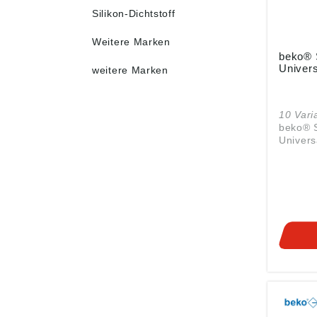
Silikon-Dichtstoff
Weitere Marken
beko® S
Univers
weitere Marken
10 Vari
beko® S
Univers
neutral
Dichtsto
profess
Fugenarbeit
Silicon
ml ist e
Silicon-
saubere
Sanitär
Fassade
ml-Kart
eine pr
mit Far