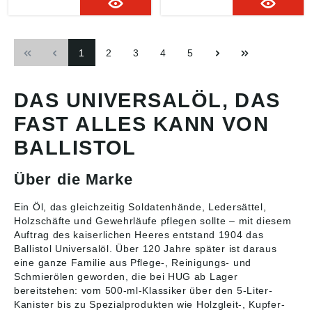
Lebensmittelecht,
silikon-, säure- und
Aham, Deutschland, E-
hautverträglich und
harzfrei bzw. verharzt
Mail: info@ballistol.de
völlig unbedenklich
nicht - Ideal für
Signalwort: Gefahr
Laufrollen, Lauflager,
1
2
3
4
5
Gefahrenhinweise:
Gleitbahnen,
H229: Behälter steht
Führungsschienen,
unter Druck. Kann bei
Teleskopführungen und
Erwärmung bersten;
vieles mehr. Geeignet
DAS UNIVERSALÖL, DAS
H336: Kann Schläfrigkeit
für alle Metall- und
und Benommenheit
Kunststoffteile -
FAST ALLES KANN VON
verursachen; H222:
hygienisch, sauber und
Extrem entzündbares
naturschonend typische
BALLISTOL
Aerosol; H411: Giftig für
Anwendungen: Zur
Wasserorganismen, mit
drastischen
Über die Marke
langfristiger Wirkung;
Verminderung der Haft-,
H315: Verursacht
Gleit- und Rollreibung
Hautreizungen; H335:
bei Laufrollen und
Ein Öl, das gleichzeitig Soldatenhände, Ledersättel,
Kann die Atemwege
Lagern, Gleitbahnen
Holzschäfte und Gewehrläufe pflegen sollte – mit diesem
reizen Angaben gemäß
und Führungsschienen,
Auftrag des kaiserlichen Heeres entstand 1904 das
Produktsicherheitsveror
Seilzügen und
Ballistol Universalöl
. Über 120 Jahre später ist daraus
dnung ((EU) 2023/998):
Teleskopführungen,
eine ganze Familie aus Pflege-, Reinigungs- und
BALLISTOL GMBH,
Getrieben und
Schmierölen geworden, die bei HUG ab Lager
Ballistolweg 1, 84168
Zahnrädern
bereitstehen: vom 500-ml-Klassiker über den 5-Liter-
Aham, Deutschland, E-
Kunststoffen jeder Art.
Mail: info@ballistol.de
Signalwort: Gefahr
Kanister bis zu Spezialprodukten wie Holzgleit-, Kupfer-