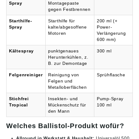
Spray
Montagepaste
gegen Festbrennen
Starthilfe-
Starthilfe für
200 ml (+
Spray
kalte/abgesoffene
Power-
Motoren
Verlängerung
600 mm)
Kältespray
punktgenaues
300 ml
Herunterkühlen, z.
B. zur Demontage
Felgenreiniger
Reinigung von
Sprühflasche
Felgen und
Metalloberflächen
Stichfrei
Insekten- und
Pump-Spray
Tropical
Mückenschutz für
100 ml
den Mann
Welches Ballistol-Produkt wofür?
Allround in Werkstatt & Haushalt:
Universalöl 500