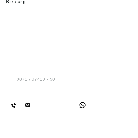
Beratung.
HUG® Technik und
Sicherheit GmbH
Am Industriegleis 7
D-84030 Ergolding
Tel.:
0871 / 97410 - 50
BERATUNG