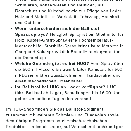
Schmieren, Konservieren und Reinigen, als
Rostschutz und Kriechöl sowie zur Pflege von Leder,
Holz und Metall – in Werkstatt, Fahrzeug, Haushalt
und Outdoor.
Worin unterscheiden sich die Ballistol-
Spezialsprays?
Holzgleit-Spray ist ein Gleitmittel für
Holz, Kupfer-Grafit-Spray eine Hochtemperatur-
Montagehilfe, Starthilfe-Spray bringt kalte Motoren in
Gang und Kältespray kühlt Bauteile punktgenau für
die Demontage.
Welche Gebinde gibt es bei HUG?
Vom Spray über
die 500-ml-Flasche bis zum 5-Liter-Kanister; für 500-
ml-Dosen gibt es zusätzlich einen Handsprüher und
einen magnetischen Dosenhalter.
Ist Ballistol bei HUG ab Lager verfügbar?
HUG
führt Ballistol ab Lager; Bestellungen bis 16:00 Uhr
gehen am selben Tag in den Versand.
Im HUG-Shop finden Sie das
Ballistol-Sortiment
zusammen mit weiteren
Schmier- und Pflegeölen
sowie
dem übrigen Programm an
chemisch-technischen
Produkten
– alles ab Lager, auf Wunsch mit fachkundiger