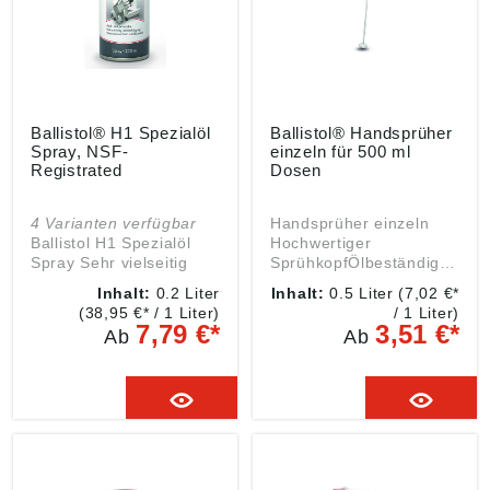
Ballistol® H1 Spezialöl
Ballistol® Handsprüher
Spray, NSF-
einzeln für 500 ml
Registrated
Dosen
4 Varianten verfügbar
Handsprüher einzeln
Ballistol H1 Spezialöl
Hochwertiger
Spray Sehr vielseitig
SprühkopfÖlbeständigWi
und umweltgerecht. H1
ederverwendbarUmwelts
Inhalt:
0.2 Liter
Inhalt:
0.5 Liter
(7,02 €*
ist ein Lebensmittelöl
chonendErmöglicht
(38,95 €* / 1 Liter)
/ 1 Liter)
mit NSF H1-Zulassung
anwenderfreundliches
7,79 €*
3,51 €*
Ab
Ab
gemäß der US Behörde
Aufbringen von
FDA (Food and Drug
Flüssigkeiten, wie
Administration). - Vor
Ballistol Universalöl,
allem in
Ballistol Animal, ProTec
lebensmittelverarbeitend
...Verstellbare
en Betrieben, z.B. in der
Regulierdüse,
Lebensmittelfabrikation,
ermöglicht Einstellung
Getränkeindustrie,
von Nebel bis StrahlZum