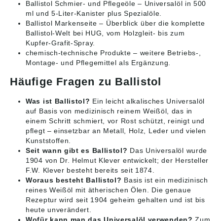
Ballistol Schmier- und Pflegeöle
– Universalöl in 500
ml und 5-Liter-Kanister plus Spezialöle.
Ballistol Markenseite
– Überblick über die komplette
Ballistol-Welt bei HUG, vom Holzgleit- bis zum
Kupfer-Grafit-Spray.
chemisch-technische Produkte
– weitere Betriebs-,
Montage- und Pflegemittel als Ergänzung.
Häufige Fragen zu Ballistol
Was ist Ballistol?
Ein leicht alkalisches Universalöl
auf Basis von medizinisch reinem Weißöl, das in
einem Schritt schmiert, vor Rost schützt, reinigt und
pflegt – einsetzbar an Metall, Holz, Leder und vielen
Kunststoffen.
Seit wann gibt es Ballistol?
Das Universalöl wurde
1904 von Dr. Helmut Klever entwickelt; der Hersteller
F.W. Klever besteht bereits seit 1874.
Woraus besteht Ballistol?
Basis ist ein medizinisch
reines Weißöl mit ätherischen Ölen. Die genaue
Rezeptur wird seit 1904 geheim gehalten und ist bis
heute unverändert.
Wofür kann man das Universalöl verwenden?
Zum