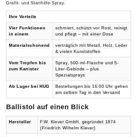
Gefahrenhinweise:
Grafit- und Starthilfe-Spray.
H222: Extrem
entzündbares Aerosol;
Ihre Vorteile
H229: Behälter steht
unter Druck: Kann bei
Vier Funktionen
schmiert, schützt vor Rost, reinigt
Erwärmung bersten;
in einem
und pflegt – mit einer Dose
H319: Verursacht
schwere Augenreizung
Materialschonend
verträglich mit Metall, Holz, Leder
Angaben gemäß
& vielen Kunststoffen
Produktsicherheitsveror
dnung ((EU) 2023/998):
BALLISTOL GMBH,
Vom Tropfen bis
Spray, 500-ml-Flasche und 5-
Ballistolweg 1, 84168
zum Kanister
Liter-Gebinde – plus
Aham, Deutschland, E-
Spezialsprays
Mail: info@ballistol.de
Ab Lager bei HUG
Bestellungen bis 16:00 Uhr gehen
am selben Tag in den Versand
Ballistol auf einen Blick
Hersteller
F.W. Klever GmbH, gegründet 1874
(Friedrich Wilhelm Klever)