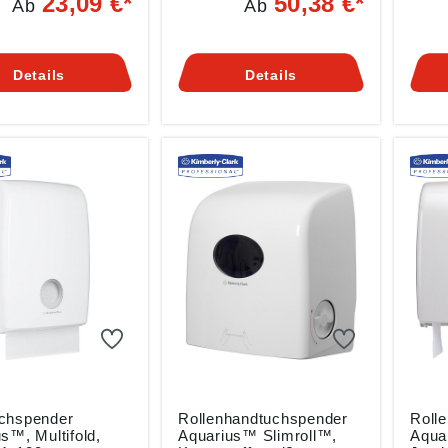
23,09 €*
50,38 €*
Ab
Ab
sfreundlich •
schnellen,
Einzel
nachfüllbar •
unkomplizierten Entnahme
schla
ngsfreundlich •
von Tüchern •
Leich
Verschließbarer, schnell
einfa
Details
Details
nzoberfläche •
nachfüllbarer Spender •
Hohe
nster zur
Reinigungsfreundliche
Fass
ndsüberprüfung
Hochglanzoberfläche •
Anga
ngsbereiche: für
Sichtfenster zur
Produ
requentierte
Füllstandsüberprüfung
ung (
 Hinweis:
Anwendungsbereiche: für
Kimb
ng ohne Rollen.
hohe Hygienestandards in
Carl-
n gemäß
Bereichen mit hohem
5607
sicherheitsverordn
Verbrauch, in denen
afhd
U) 2023/998):
Lebensmittel verarbeitet
ly-Clark GmbH,
werden Hinweis: Lieferung
aeter-Str. 17,
ohne Papier. Angaben
oblenz, DE,
gemäß
kcc.com
Produktsicherheitsverordn
ung ((EU) 2023/998):
Kimberly-Clark GmbH,
Carl-Spaeter-Str. 17,
56070 Koblenz, DE,
afhde@kcc.com
chspender
Rollenhandtuchspender
Roll
s™, Multifold,
Aquarius™ Slimroll™,
Aquar