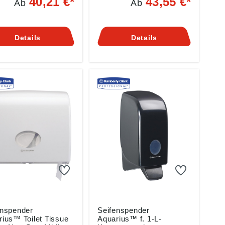
40,21 €*
43,55 €*
Ab
Ab
blattabnahme • Aus
Falzhandtücher mit C-
gfestem Kunststoff •
Falzung •
t zu befüllen und
Einzeltuchentnahme •
ch zu reinigen •
Wartungsfreundlich • Für
Details
Details
s
Bereiche mit hohem
ungsvermögen
Verbrauch • Schnell
ben gemäß
nachfüllbar •
ktsicherheitsverordn
Reinigungsfreundlich • Mit
(EU) 2023/998):
Sichtfenster zur
erly-Clark GmbH,
Füllstandsüberprüfung •
Spaeter-Str. 17,
Weiße
0 Koblenz, DE,
Hochglanzoberfläche
e@kcc.com
Angaben gemäß
Produktsicherheitsverordn
ung ((EU) 2023/998):
Kimberly-Clark GmbH,
Carl-Spaeter-Str. 17,
56070 Koblenz, DE,
afhde@kcc.com
enspender
Seifenspender
ius™ Toilet Tissue
Aquarius™ f. 1-L-