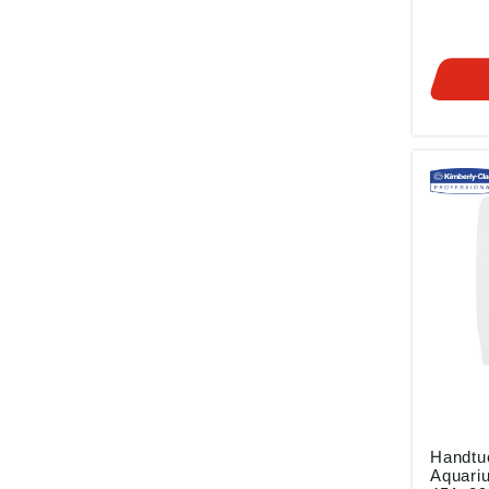
Wartung
Schnell 
Reinigu
Weiße
Hochgla
Sichtfe
Füllsta
Anwendu
stark f
Waschräume
Lieferu
Angabe
Produkt
ung ((E
Kimber
Carl-Sp
56070 K
afhde@
Handtu
Aquariu