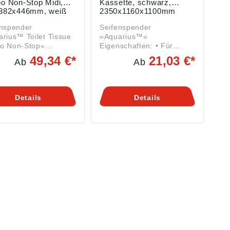
o Non-Stop Midi,
Kassette, schwarz,
382x446mm, weiß
2350x1160x1100mm
enspender
Seifenspender
rius™ Toilet Tissue
»Aquarius™«
o Non-Stop«
Eigenschaften: • Für
aften: • Spender
Flüssigseife oder
49,34 €*
21,03 €*
Ab
Ab
oilet Tissue-Rollen •
Schaumseife • Für 1-Liter-
t zu befüllen •
Kassette Material:
nisch
Gehäuse und Bedienhebel
dungsbereiche: für
aus Kunststoff Angaben
Details
Details
iche mit hohem
gemäß
 HInweis:
Produktsicherheitsverordn
rung ohne Rollen.
ung ((EU) 2023/998):
ben gemäß
Kimberly-Clark GmbH,
ktsicherheitsverordn
Carl-Spaeter-Str. 17,
(EU) 2023/998):
56070 Koblenz, DE,
erly-Clark GmbH,
afhde@kcc.com
Spaeter-Str. 17,
0 Koblenz, DE,
e@kcc.com