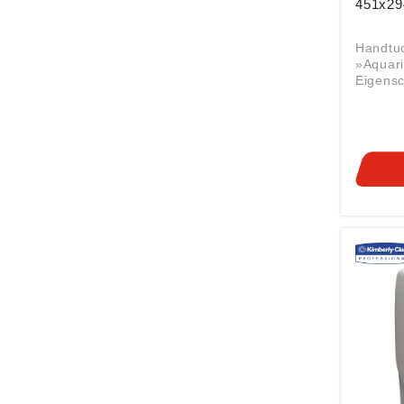
451x2
Handtu
»Aquari
Eigenschaft
für Mult
Einzelt
Wartung
Schnell 
Reinigung
Sichtfe
Füllsta
Anwendu
Bereic
Verbrauch Hi
Lieferu
Handtüc
Lieferu
Handtücher.
gemäß
Produkt
ung ((E
Kimber
Carl-Sp