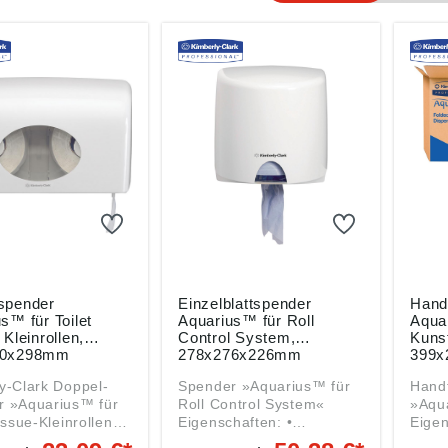
spender
Einzelblattspender
Hand
s™ für Toilet
Aquarius™ für Roll
Aquar
 Kleinrollen,
Control System,
Kunst
80x298mm
278x276x226mm
399
y-Clark Doppel-
Spender »Aquarius™ für
Hand
r »Aquarius™ für
Roll Control System«
»Aqua
issue-Kleinrollen«
Eigenschaften: •
Eigensc
haften: •
Einzelblattspender • Zur
Faltha