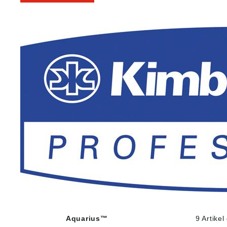
Aquarius™
9 Artike