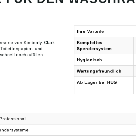
oblenz, DE,
kcc.com
Ihre Vorteile
rserie von Kimberly-Clark
Komplettes
Toilettenpapier- und
Spendersystem
schnell nachzufüllen.
Hygienisch
Wartungsfreundlich
Ab Lager bei HUG
Professional
endersysteme