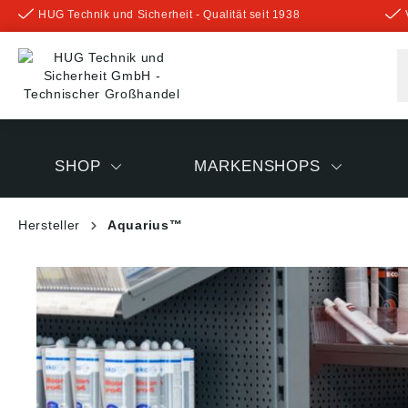
HUG Technik und Sicherheit - Qualität seit 1938
inhalt springen
SHOP
MARKENSHOPS
Hersteller
Aquarius™