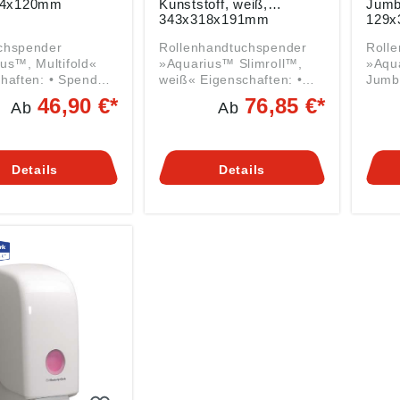
94x120mm
Kunststoff, weiß,
Jumb
343x318x191mm
129x
chspender
Rollenhandtuchspender
Roll
us™, Multifold«
»Aquarius™ Slimroll™,
»Aqua
en: • Spender
weiß« Eigenschaften: •
Jumb
ifold-Handtücher •
Für Kleenex® und Scott®
Eigensch
46,90 €*
76,85 €*
Ab
Ab
uchentnahme •
Rollenhandtücher •
für T
sfreundlich •
Reinigungs- und
Leich
nachfüllbar •
wartungsfreundlich •
Hygie
sfreundlich • Mit
Einzelblattabgabe
Anwen
Details
Details
nster zur
minimiert Abfall Material:
Bere
ndsüberprüfung
aus schlagfestem
Verbrauch
ngsbereiche: für
Kunststoff Angaben
Liefe
he mit hohem
gemäß
Anga
nweis:
Produktsicherheitsverordn
Produ
ng ohne
ung ((EU) 2023/998):
ung (
her. Hinweis:
Kimberly-Clark GmbH,
Kimb
ng ohne
Carl-Spaeter-Str. 17,
Carl-
 Angaben
56070 Koblenz, DE,
5607
afhde@kcc.com
afhd
sicherheitsverordn
U) 2023/998):
ly-Clark GmbH,
aeter-Str. 17,