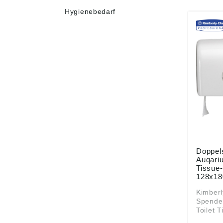
Hygienebedarf
Doppel
Auqariu
Tissue-
128x1
Kimberl
Spende
Toilet T
Eigensc