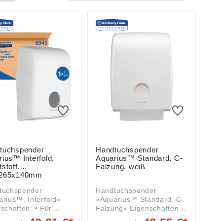
tuchspender
Handtuchspender
ius™ Interfold,
Aquarius™ Standard, C-
stoff,
Falzung, weiß
x265x140mm
tuchspender
Handtuchspender
rius™, Interfold«
»Aquarius™ Standard, C-
haften: • Für
Falzung« Eigenschaften: •
ndtücher • Mit
Spender für