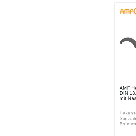
Co KG, 
116, 70
amf@am
AMF Ha
DIN 18
mit Na
Hakensc
Spezial
Brünier
Abgerun
besser