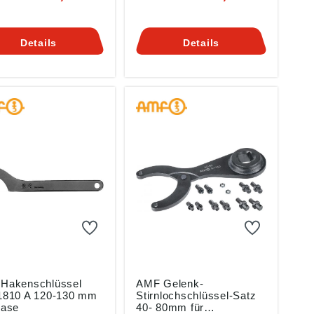
habung • Für
Für Nutmuttern DIN 1804
zlochmuttern DIN
und Wälzlagermuttern DIN
ß
981 Angaben gemäß
Details
Details
ktsicherheitsverordn
Produktsicherheitsverordn
(EU) 2023/998):
ung ((EU) 2023/998):
eas Maier GmbH &
Andreas Maier GmbH &
, Waiblinger Str.
Co KG, Waiblinger Str.
70734 Fellbach, DE,
116, 70734 Fellbach, DE,
amf.de
amf@amf.de
Hakenschlüssel
AMF Gelenk-
1810 A 120-130 mm
Stirnlochschlüssel-Satz
Nase
40- 80mm für