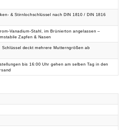
Andreas Maier GmbH &
Co KG, Waiblinger Str.
116, 70734 Fellbach, DE,
ken- & Stirnlochschlüssel nach DIN 1810 / DIN 1816
amf@amf.de
rom-Vanadium-Stahl, im Brünierton angelassen –
rmstabile Zapfen & Nasen
n Schlüssel deckt mehrere Mutterngrößen ab
stellungen bis 16:00 Uhr gehen am selben Tag in den
rsand