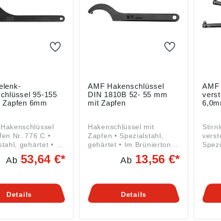
lenk-
AMF Hakenschlüssel
AMF 
chlüssel 95-155
DIN 1810B 52- 55 mm
vers
 Zapfen 6mm
mit Zapfen
6,0m
-Hakenschlüssel
Hakenschlüssel mit
Stirn
fen Nr. 776 C •
Zapfen • Spezialstahl,
verst
stahl, gehärtet • Im
gehärtet • Im Brünierton
Spezi
ton angelassen •
angelassen • Abgerundete
Brüni
53,64 €*
13,56 €*
Ab
Ab
dete Kanten für
Kanten für bessere
Elekt
essere Handhabung
Handhabung • Für
Zapfe
reuzlochmuttern
Kreuzlochmuttern DIN
Zweiloc
 gemäß
1816 Angaben gemäß
gem
Details
Details
sicherheitsverordn
Produktsicherheitsverordn
Produ
U) 2023/998):
ung ((EU) 2023/998):
ung (
s Maier GmbH &
Andreas Maier GmbH &
Andr