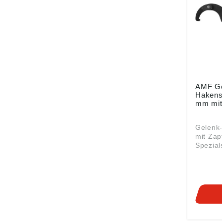
AMF Ge
Hakens
mm mit
Gelenk
mit Zap
Spezial
Brünier
Abgerun
eine b
• Für K
DIN 1816 Angaben
Produkt
ung ((E
Andrea