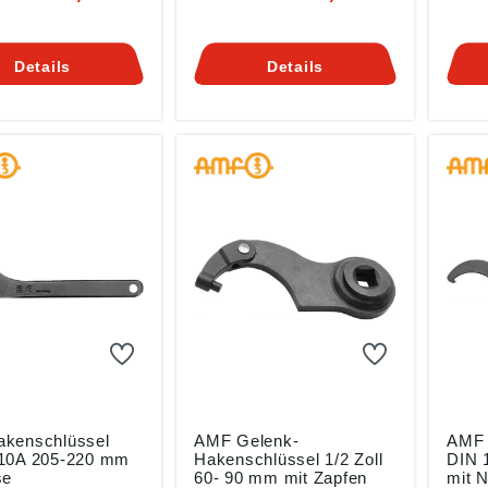
muttern DIN 1804
Für Nutmuttern DIN 1804
Hand
zlagermuttern DIN
und Wälzlagermuttern DIN
Kreu
981 Angaben gemäß
1816 Angaben gemä
Details
Details
sicherheitsverordn
Produktsicherheitsverordn
Produ
U) 2023/998):
ung ((EU) 2023/998):
ung (
s Maier GmbH &
Andreas Maier GmbH &
Andr
Waiblinger Str.
Co KG, Waiblinger Str.
Co KG
734 Fellbach, DE,
116, 70734 Fellbach, DE,
116, 
f.de
amf@amf.de
amf@
kenschlüssel
AMF Gelenk-
AMF 
10A 205-220 mm
Hakenschlüssel 1/2 Zoll
DIN 
se
60- 90 mm mit Zapfen
mit 