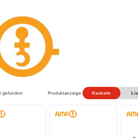
el gefunden
Produktanzeige:
Kacheln
Li