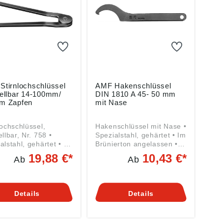
Stirnlochschlüssel
AMF Hakenschlüssel
tellbar 14-100mm/
DIN 1810 A 45- 50 mm
m Zapfen
mit Nase
lochschlüssel,
Hakenschlüssel mit Nase •
ellbar, Nr. 758 •
Spezialstahl, gehärtet • Im
alstahl, gehärtet • Im
Brünierton angelassen •
erton angelassen •
Abgerundete Kanten für
19,88 €*
10,43 €*
Ab
Ab
risch angeschweißte
bessere Handhabung •
n • Für
Für Nutmuttern DIN 1804
hmuttern Angaben
und Wälzlagermuttern DIN
äß
981 Angaben gemäß
Details
Details
ktsicherheitsverordn
Produktsicherheitsverordn
(EU) 2023/998):
ung ((EU) 2023/998):
eas Maier GmbH &
Andreas Maier GmbH &