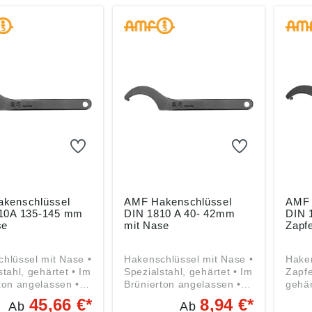
Waiblinger Str.
Co KG, Waiblinger Str.
Co KG
734 Fellbach, DE,
116, 70734 Fellbach, DE,
116, 
f.de
amf@amf.de
amf@
kenschlüssel
AMF Hakenschlüssel
AMF 
10A 135-145 mm
DIN 1810 A 40- 42mm
DIN 
se
mit Nase
Zapf
hlüssel mit Nase •
Hakenschlüssel mit Nase •
Haken
stahl, gehärtet • Im
Spezialstahl, gehärtet • Im
Zapfe
ton angelassen •
Brünierton angelassen •
gehär
dete Kanten für
Abgerundete Kanten für
ange
45,66 €*
8,94 €*
Ab
Ab
e Handhabung •
bessere Handhabung •
Kante