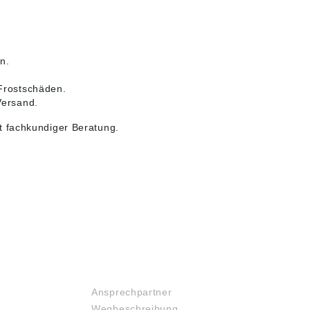
n.
Frostschäden.
Versand.
 fachkundiger Beratung.
SERVICE
Ansprechpartner
Wegbeschreibung