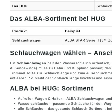
3/4" AG
Bei HUG
Schlauc
Schlauc
m; 5/8"
m; 1" = 50 
Das ALBA-Sortiment bei HUG
gemäß
Produkt
ung ((E
Produkt
Beispiel
ALBA-K
Pfattst
Schlauchwagen
ALBA STAR Serie II (3/4 Zol
Schwar
info@al
Schlauchwagen wählen – Ansch
Ein
Schlauchwagen
hält den Wasserschlauch ordentlich, 
Außengewinde) muss zu Hahn und Kupplung passen; da
Trommel sollte zur Schlauchlänge und zum Außendurchmes
entleeren. So bleibt der Schlauch lange knickfrei und einsa
ALBA bei HUG: Sortiment
Aufroller, Wagen & Halter
– ALBA-Schlauchwagen und
Wasserschläuche
– passende Schläuche für den Wag
alle Schläuche
– das gesamte Schlauch-Sortiment be