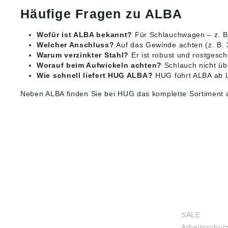
Häufige Fragen zu ALBA
Wofür ist ALBA bekannt?
Für Schlauchwagen – z. B.
Welcher Anschluss?
Auf das Gewinde achten (z. B.
Warum verzinkter Stahl?
Er ist robust und rostgesch
Worauf beim Aufwickeln achten?
Schlauch nicht üb
Wie schnell liefert HUG ALBA?
HUG führt ALBA ab L
Neben ALBA finden Sie bei HUG das komplette Sortiment
HUG® Technik und
SHOP
Sicherheit GmbH
SALE
Am Industriegleis 7
Arbeitsschut