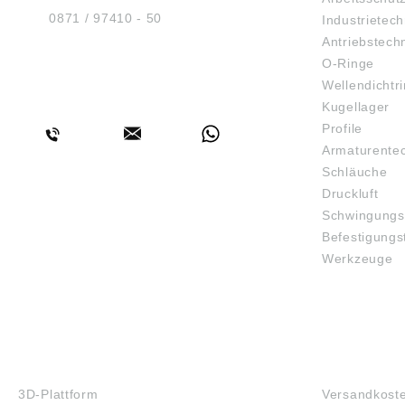
D-84030 Ergolding
Tel.:
0871 / 97410 - 50
Industrietech
Antriebstech
O-Ringe
Wellendichtr
BERATUNG
Kugellager
Profile
Armaturente
Schläuche
Druckluft
Schwingungs
Befestigungs
Werkzeuge
3D-DRUCK
FAQ
3D-Plattform
Versandkost