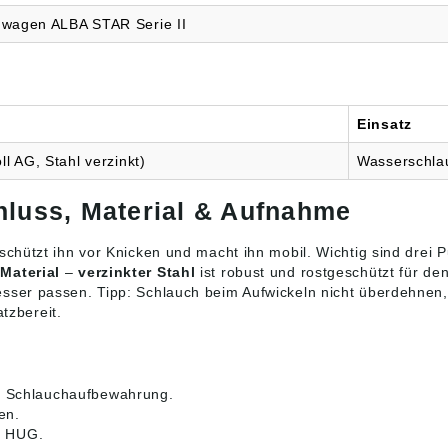
 • Max.
hwagen ALBA STAR Serie II
hlänge: 1/2" = 120
 = 100 m; 3/4" = 80
m Angaben
sicherheitsverordn
U) 2023/998):
Einsatz
rapf AG,
rasse 5, 9536
l AG, Stahl verzinkt)
Wasserschlau
zenbach SG, CH,
ba-krapf.ch
luss, Material & Aufnahme
schützt ihn vor Knicken und macht ihn mobil. Wichtig sind drei 
s
Material
–
verzinkter Stahl
ist robust und rostgeschützt für de
ser passen. Tipp: Schlauch beim Aufwickeln nicht überdehnen,
tzbereit.
 Schlauchaufbewahrung.
en.
i HUG.