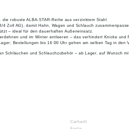
 die robuste ALBA-STAR-Reihe aus verzinktem Stahl.
 3/4 Zoll AG), damit Hahn, Wagen und Schlauch zusammenpasse
ützt – ideal für den dauerhaften Außeneinsatz.
erdehnen und im Winter entleeren – das verhindert Knicke und 
ager; Bestellungen bis 16:00 Uhr gehen am selben Tag in den 
 an
Schläuchen
und Schlauchzubehör – ab Lager, auf Wunsch mit
MARKENSHOPS
Carhartt
z
Fortis