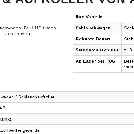
bel im Stahllager
rmatur
lagert: Leichtes
Ihre Vorteile
 Aufrollen mit
lockierung •
auchwagen
. Bei HUG finden
Schlauchwagen
Schl
e Transporthöhe:
 – zum sauberen
handlicher
Robuste Bauart
Stah
el, leicht zu
• Höchste Stand-
Standardanschluss
z. B
festigkeit • Breite
bile
Ab Lager bei HUG
Best
miräder •
Vers
est durch
chonende
de-Auflage •
chwagen
iert • Einfache
e, abnehmbarer
wagen / Schlauchaufroller
el für
parende Lagerung
TAR
che Daten: •
ng H x B x T:
rzinkt
603 x 605 mm •
triebsdruck: 25
4 Zoll Außengewinde
chlauchanschluss: