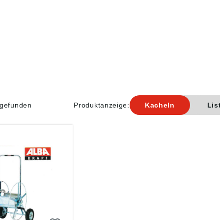
l gefunden
Produktanzeige:
Kacheln
Lis