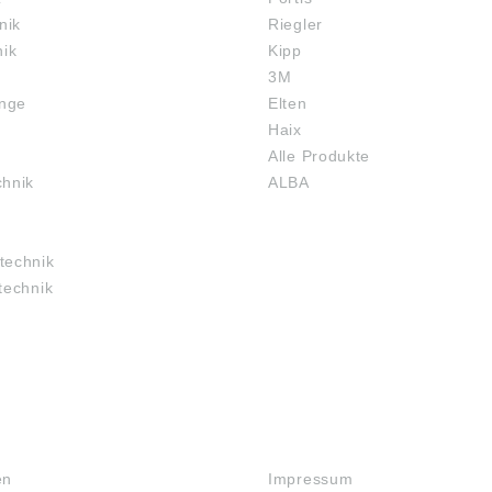
nik
Riegler
nik
Kipp
3M
inge
Elten
Haix
Alle Produkte
chnik
ALBA
technik
technik
RECHTLICHES
en
Impressum