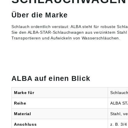
Handkur
• Dreha
kugelge
Über die Marke
Ab- und
Haspelb
Schlauch ordentlich verstaut: ALBA steht für robuste
Schl
Bequem
Sie den ALBA-STAR-Schlauchwagen aus verzinktem Stahl
Langer 
Transportieren und Aufwickeln von Wasserschläuchen.
Griffbüg
fahren 
und Kipp
und sta
Vollgum
Rutschf
bodens
Antigli
ALBA auf einen Blick
Schlau
vormont
Montag
Marke für
Schlauch
Griffbüg
platzs
Reihe
ALBA S
Technis
Abmessu
Material
Stahl, ve
1024 x 
Max. Be
Anschluss
z. B. 3/
bar • S