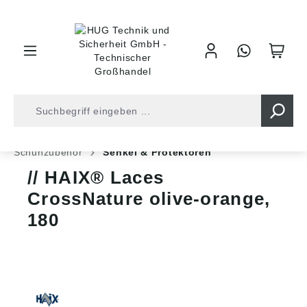
inhalt springen
Shop
Arbeitsschutz
Sicherheitsschuhe
Schuhzubehör
Senkel & Protektoren
HAIX® Laces
CrossNature olive-orange,
180