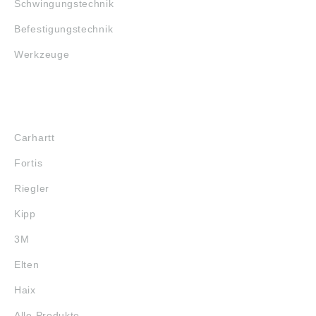
Schwingungstechnik
Befestigungstechnik
Werkzeuge
MARKENSHOPS
Carhartt
Fortis
Riegler
Kipp
3M
Elten
Haix
Alle Produkte