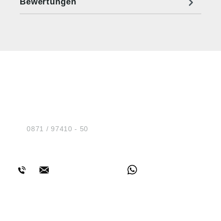
Bewertungen
HUG® Technik und
Sicherheit GmbH
Am Industriegleis 7
D-84030 Ergolding
Tel.:
0871 / 97410 - 50
BERATUNG