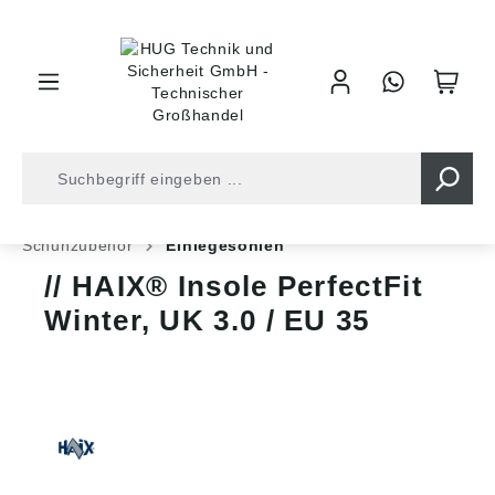
inhalt springen
Shop
Arbeitsschutz
Sicherheitsschuhe
Schuhzubehör
Einlegesohlen
HAIX® Insole PerfectFit
Winter, UK 3.0 / EU 35