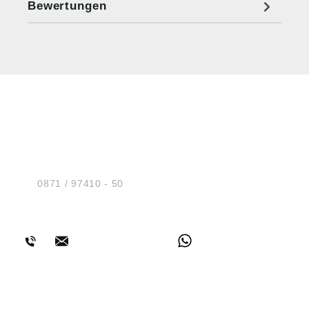
Bewertungen
HUG® Technik und
Sicherheit GmbH
Am Industriegleis 7
D-84030 Ergolding
Tel.:
0871 / 97410 - 50
BERATUNG