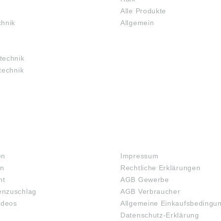
Alle Produkte
chnik
Allgemein
technik
technik
RECHTLICHES
en
Impressum
en
Rechtliche Erklärungen
ht
AGB Gewerbe
nzuschlag
AGB Verbraucher
ideos
Allgemeine Einkaufsbedingu
Datenschutz-Erklärung