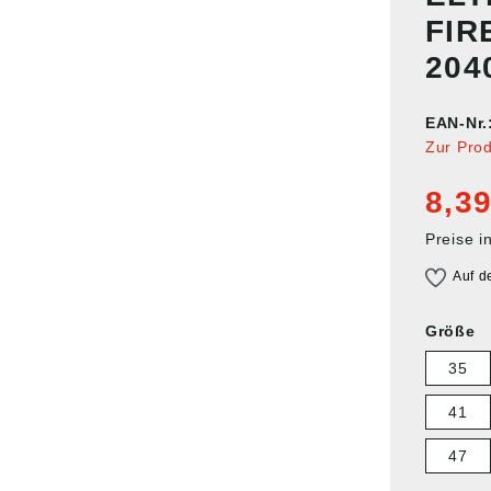
FIR
204
EAN-Nr.
Zur Pro
8,39
Preise i
Auf d
Größe
35
41
47