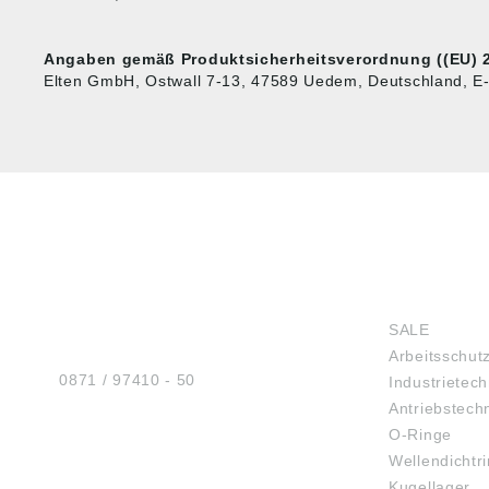
Angaben gemäß Produktsicherheitsverordnung ((EU) 2
Elten GmbH, Ostwall 7-13, 47589 Uedem, Deutschland, E-
HUG® Technik und
SHOP
Sicherheit GmbH
SALE
Am Industriegleis 7
Arbeitsschut
D-84030 Ergolding
Tel.:
0871 / 97410 - 50
Industrietech
Antriebstech
O-Ringe
Wellendichtr
BERATUNG
Kugellager