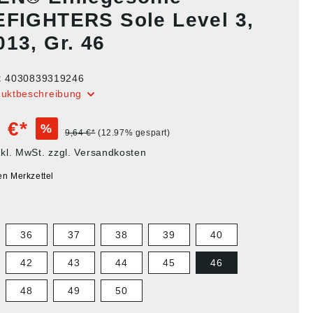
EFIGHTERS Sole Level 3,
013, Gr. 46
:
4030839319246
duktbeschreibung
 €*
%
9,64 €*
(12.97% gespart)
nkl. MwSt. zzgl. Versandkosten
en Merkzettel
36
37
38
39
40
42
43
44
45
46
48
49
50