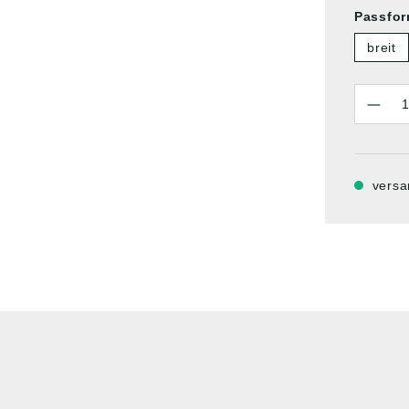
Passfo
breit
Anzahl
versa