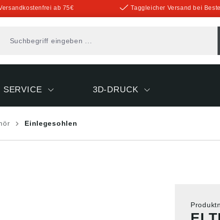
Versandkostenfrei ab 75€
Taggleicher Versand bei Beste
SERVICE
3D-DRUCK
hör
Einlegesohlen
Produk
ELT