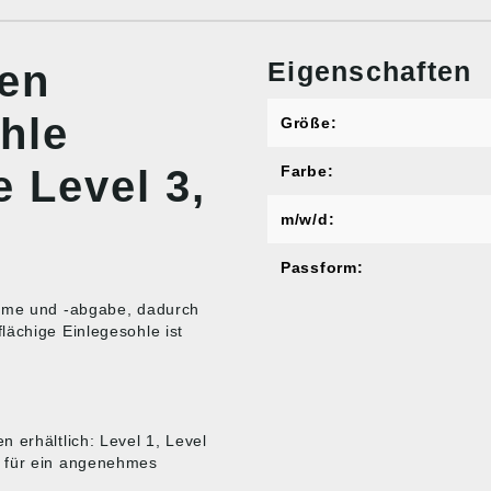
Eigenschaften
nen
hle
Größe:
 Level 3,
Farbe:
m/w/d:
Passform:
ahme und -abgabe, dadurch
lächige Einlegesohle ist
 erhältlich: Level 1, Level
e für ein angenehmes