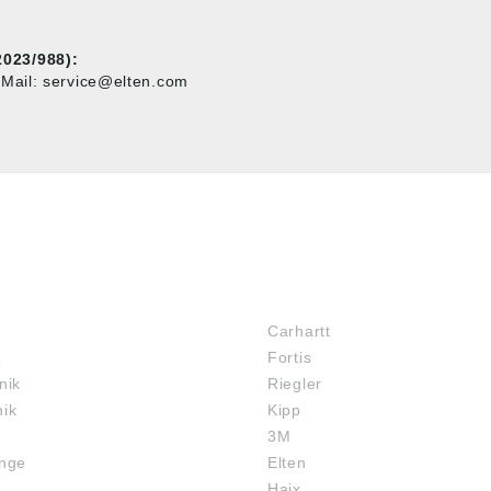
023/988):
Mail: service@elten.com
MARKENSHOPS
Carhartt
z
Fortis
nik
Riegler
nik
Kipp
3M
inge
Elten
Haix