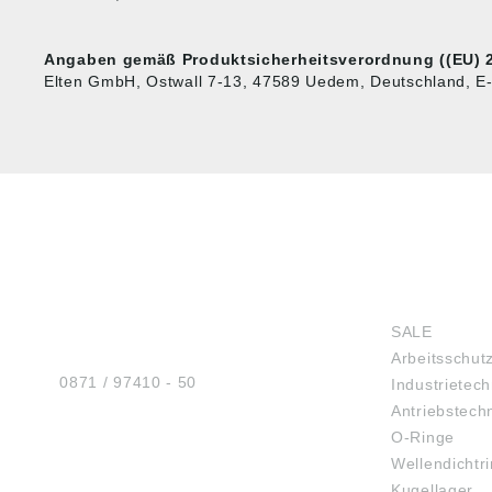
Angaben gemäß Produktsicherheitsverordnung ((EU) 2
Elten GmbH, Ostwall 7-13, 47589 Uedem, Deutschland, E-
HUG® Technik und
SHOP
Sicherheit GmbH
SALE
Am Industriegleis 7
Arbeitsschut
D-84030 Ergolding
Tel.:
0871 / 97410 - 50
Industrietech
Antriebstech
O-Ringe
Wellendichtr
BERATUNG
Kugellager