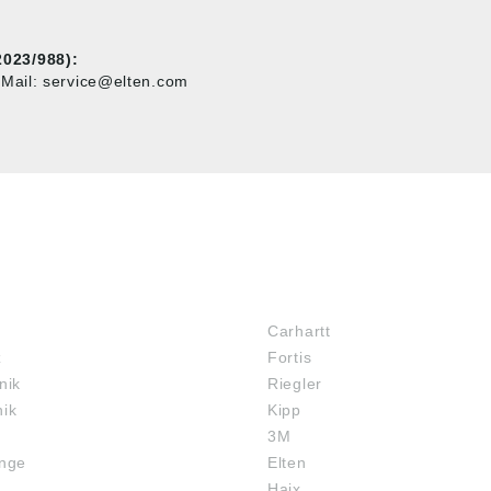
023/988):
Mail: service@elten.com
MARKENSHOPS
Carhartt
z
Fortis
nik
Riegler
nik
Kipp
3M
inge
Elten
Haix