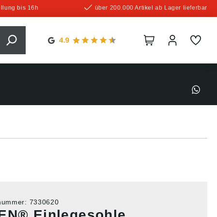
llung bis 16h
über 200.000 Artikel ab Lager lieferbar
tnummer:
7330620
EN® Einlegesohle