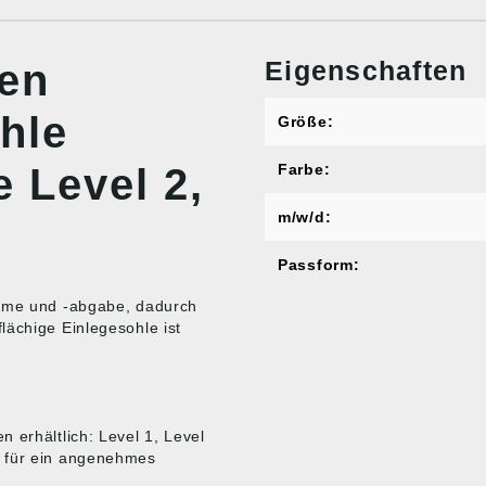
Eigenschaften
nen
hle
Größe:
 Level 2,
Farbe:
m/w/d:
Passform:
ahme und -abgabe, dadurch
lächige Einlegesohle ist
 erhältlich: Level 1, Level
e für ein angenehmes