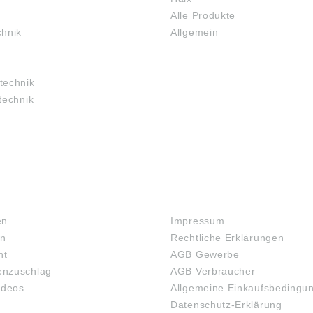
Alle Produkte
chnik
Allgemein
technik
technik
RECHTLICHES
en
Impressum
en
Rechtliche Erklärungen
ht
AGB Gewerbe
nzuschlag
AGB Verbraucher
ideos
Allgemeine Einkaufsbedingu
Datenschutz-Erklärung