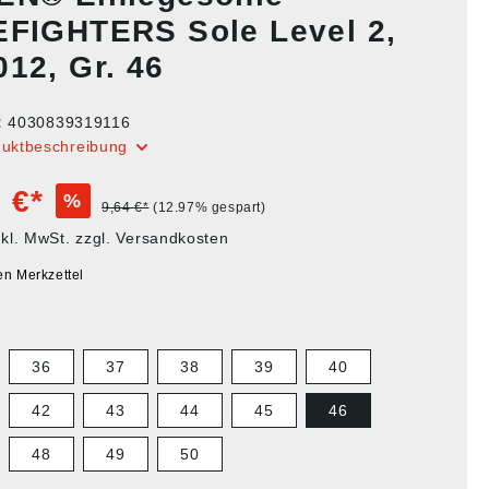
EFIGHTERS Sole Level 2,
012, Gr. 46
:
4030839319116
duktbeschreibung
 €*
%
9,64 €*
(12.97% gespart)
nkl. MwSt. zzgl. Versandkosten
en Merkzettel
36
37
38
39
40
42
43
44
45
46
48
49
50