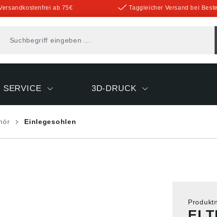
Versandkostenfrei ab 75€
Taggleicher Versand bei Beste
SERVICE
3D-DRUCK
hör
Einlegesohlen
Produk
ELT