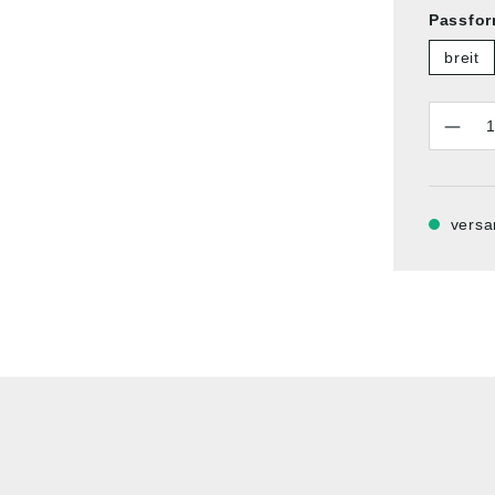
Passfo
breit
Anzahl
versa