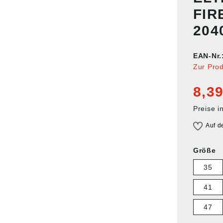
FIR
204
EAN-Nr.
Zur Pro
8,39
Preise i
Auf d
Größe
35
41
47