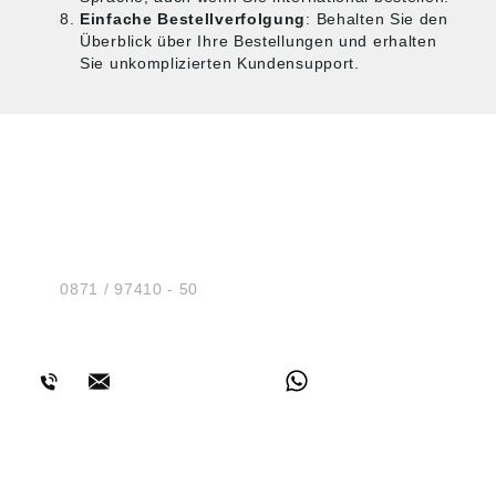
Einfache Bestellverfolgung
: Behalten Sie den
Überblick über Ihre Bestellungen und erhalten
Sie unkomplizierten Kundensupport.
HUG® Technik und
Sicherheit GmbH
Am Industriegleis 7
D-84030 Ergolding
Tel.:
0871 / 97410 - 50
BERATUNG