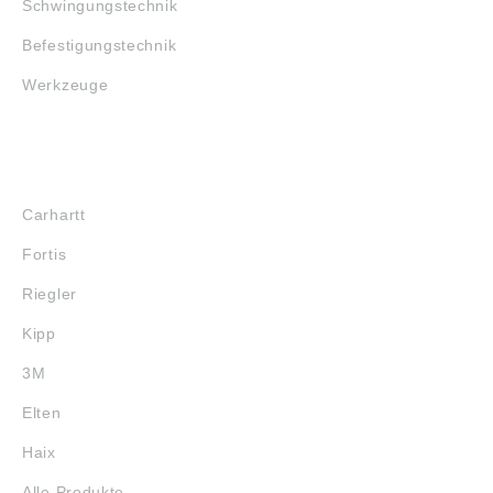
Schwingungstechnik
Befestigungstechnik
Werkzeuge
MARKENSHOPS
Carhartt
Fortis
Riegler
Kipp
3M
Elten
Haix
Alle Produkte