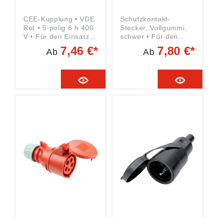
CEE-Kupplung • VDE
Schutzkontakt-
Rot • 5-polig 6 h 400
Stecker, Vollgummi,
V • Für den Einsatz
schwer • Für den
im Innenbereich
Einsatz im
7,46 €*
7,80 €*
Ab
Ab
sowie den
Innenbereich sowie
dauerhaften Einsatz
den dauerhaften
im Außenbereich
Einsatz im
Außenbereich