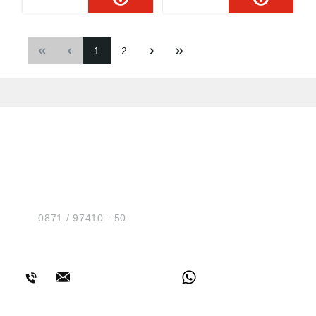
den dauerhaften
Einsatz im
Außenbereich
1
2
HUG® Technik und
Sicherheit GmbH
Am Industriegleis 7
D-84030 Ergolding
Tel.:
0871 / 97410 - 50
BERATUNG