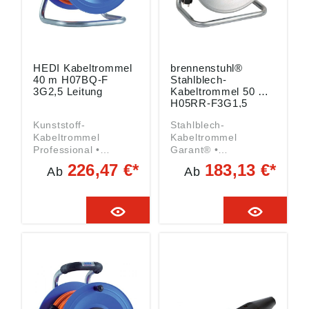
HEDI Kabeltrommel
brennenstuhl®
40 m H07BQ-F
Stahlblech-
3G2,5 Leitung
Kabeltrommel 50 m
H05RR-F3G1,5
Garant S
Kunststoff-
Stahlblech-
Kabeltrommel
Kabeltrommel
Professional •
Garant® •
Kunststofftrommel •
Trommelkörper aus
226,47 €*
183,13 €*
Ab
Ab
Stahlrohrrahmen mit
verzinktem,
ergonomischem,
rostgeschütztem
isoliertem Bügelgriff •
Stahlblech • Stabiles
Stecker-Parkstation •
Stahlrohrgestell •
Rotationsstopp-
Ergonomischer Griff,
Schalter • VDE-Norm
umlegbar, zum
geprüfte
Tragen und
spritzwassergeschütz
Aufhängen • Perfekte
te 3-fach-Steckdose
Kabelführung beim
mit Überlastschutz •
Auf- und Abrollen • 3
Kabeltrommel-
Schutzkontakt-