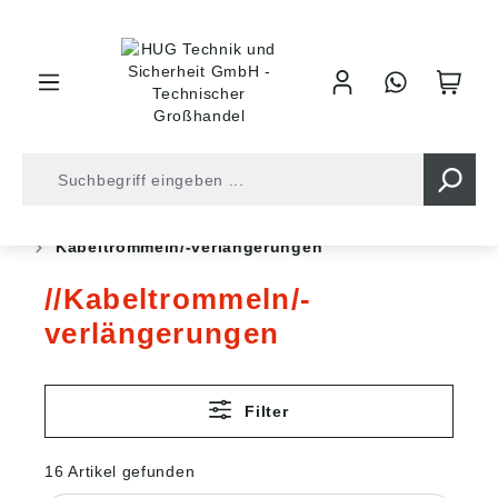
inhalt springen
Shop
Werkzeuge
Werkstattbedarf
Licht/Strom
Kabeltrommeln/-verlängerungen
Kabeltrommeln/-
verlängerungen
Filter
16 Artikel gefunden