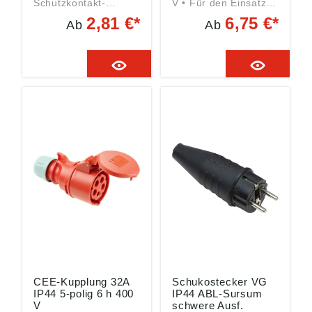
Schutzkontakt-
V • Für den Einsatz
Steckverbindung 250
im Innenbereich
2,81 €*
6,75 €*
Ab
Ab
V 16 A • Für den
sowie den
Einsatz im
dauerhaften Einsatz
Innenbereich sowie
im Außenbereich
den dauerhaften
Einsatz im
Außenbereich
CEE-Kupplung 32A
Schukostecker VG
IP44 5-polig 6 h 400
IP44 ABL-Sursum
V
schwere Ausf.