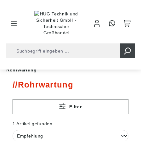
inhalt springen
Shop
Werkzeuge
Rohrwerkzeuge
Rohrwartung
Rohrwartung
Filter
1 Artikel gefunden