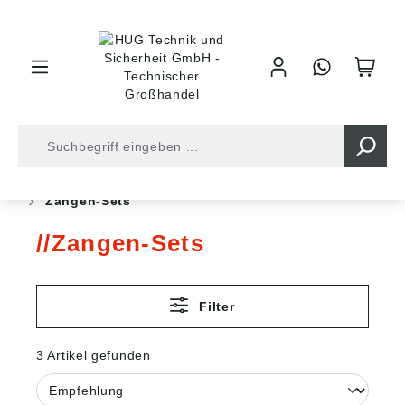
inhalt springen
Shop
Werkzeuge
Elektrikerwerkzeuge
Zangen
Zangen-Sets
Zangen-Sets
Filter
3 Artikel gefunden