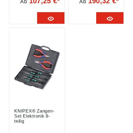
107,25 €*
190,32 €*
Ab
Ab
Mehrkomponenten-
und kontrolliert
Hüllen • Isoliert bis
abgeleitet • Für
1000 V, nach IEC
feinste
60900, EN 60900 und
Montagearbeiten an
VDE 0682 Teil 201
elektronischen
Lieferung: Inm
Bauteilen Lieferung:
Karton. Inhalt: 1
In Kunststoffbox mit
VDE-Kombizange 180
Schaumstoffeinlage.
mm Angaben gemäß
Inhalt: 1 Spitzzange
Produktsicherheitsver
115 mm 1
ordnung ((EU)
Seitenschneider 115
2023/998): KNIPEX-
mm Angaben gemäß
Werk C. Gustav
Produktsicherheitsver
Putsch KG,
ordnung ((EU)
Oberkamper Str. 13,
2023/998): KNIPEX-
42349 Wuppertal,
Werk C. Gustav
DE, info@knipex.de
Putsch KG,
Oberkamper Str. 13,
42349 Wuppertal,
DE, info@knipex.de
KNIPEX® Zangen-
Set Elektronik 8-
teilig