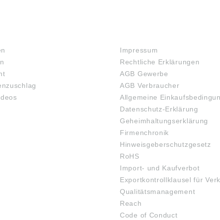
RECHTLICHES
en
Impressum
en
Rechtliche Erklärungen
ht
AGB Gewerbe
nzuschlag
AGB Verbraucher
ideos
Allgemeine Einkaufsbedingu
Datenschutz-Erklärung
Geheimhaltungserklärung
Firmenchronik
Hinweisgeberschutzgesetz
RoHS
Import- und Kaufverbot
Exportkontrollklausel für Ver
Qualitätsmanagement
Reach
Code of Conduct