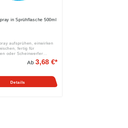
pray in Sprühflasche 500ml
pray aufsprühen, einwirken
ischen, fertig für
en oder Scheinwerfer
: Achtung
3,68 €*
Ab
nweise:H226: Flüssigkeit
zündbar Angaben
duktsicherheitsverordnung
/998): Walter Schmidt
Details
bH, Kurfuerstendamm 119,
in, DE, info@walter-schmidt-