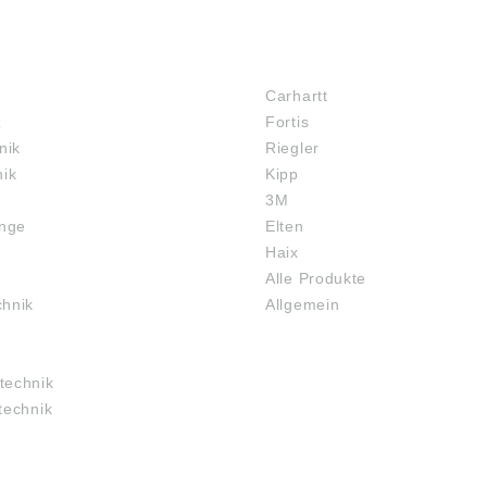
MARKENSHOPS
Carhartt
z
Fortis
nik
Riegler
nik
Kipp
3M
inge
Elten
Haix
Alle Produkte
chnik
Allgemein
technik
technik