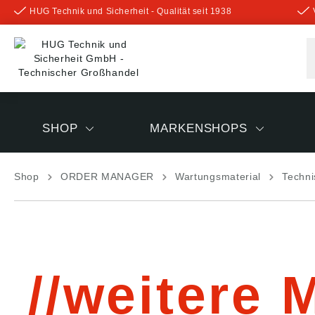
HUG Technik und Sicherheit - Qualität seit 1938
inhalt springen
SHOP
MARKENSHOPS
Shop
ORDER MANAGER
Wartungsmaterial
Techni
weitere 