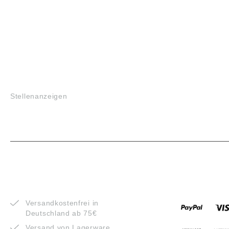
JOBS
Stellenanzeigen
VORTEILE
ZAHLUNG
Versandkostenfrei in
Deutschland ab 75€
Versand von Lagerware