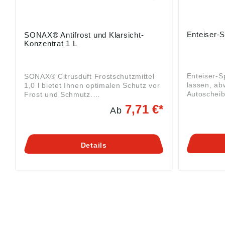
Enteiser-S
SONAX® Antifrost und Klarsicht-
Konzentrat 1 L
Enteiser-S
SONAX® Citrusduft Frostschutzmittel
lassen, abw
1,0 l bietet Ihnen optimalen Schutz vor
Autoscheib
Frost und Schmutz.
Signalwort
SicherheitsdatenblattSignalwort:
7,71 €*
Ab
Gefahrenhi
Achtung Gefahrenhinweise:H319:
und Dampf ent
Verursacht schwere
gemäß Pro
Augenreizung;H226: Flüssigkeit und
((EU) 2023
Dampf entzündbar Angaben gemäß
Details
Chemie Gm
Produktsicherheitsverordnung ((EU)
10711 Berl
2023/998): SONAX GmbH, Münchener
chemie.de
Str. 75, 86633 Neuburg, DE,
info@sonax.de