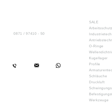
HUG® Technik und
SHOP
Sicherheit GmbH
SALE
Am Industriegleis 7
Arbeitsschut
D-84030 Ergolding
Tel.:
0871 / 97410 - 50
Industrietech
Antriebstech
O-Ringe
Wellendichtr
BERATUNG
Kugellager
Profile
Armaturente
Schläuche
Druckluft
Schwingungs
Befestigungs
Werkzeuge