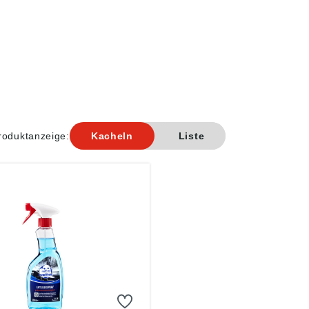
roduktanzeige:
Kacheln
Liste