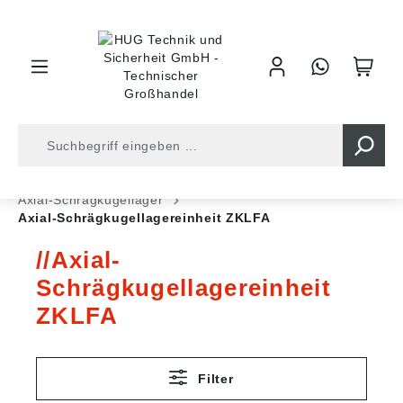
inhalt springen
Shop
Kugellager
Axiallager
Axial-Schrägkugellager
Axial-Schrägkugellagereinheit ZKLFA
Axial-
Schrägkugellagereinheit
ZKLFA
Filter