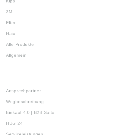
Kipp
ähnlich, Irrtum
vorbehalten.
3M
Angaben gemäß
Produktsicherheitsver
Elten
ordnung ((EU)
2023/998): Schaeffler
Haix
Technologies AG &
Co. KG,
Alle Produkte
Industriestraße 1-3,
Herzogenaurach,
Allgemein
Germany,
info.de@schaeffler.co
m
SERVICE
Ansprechpartner
Wegbeschreibung
Einkauf 4.0 | B2B Suite
HUG 24
Serviceleistungen