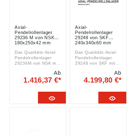
Axial-
Axial-
Pendelrollenlager
Pendelrollenlager
29236 M von NSK
29248 von SKF
180x250x42 mm
240x340x60 mm
Das Qualitäts-Axial-
Das Qualitäts-Axial-
Pendelrollenlager
Pendelrollenlager
29236M von NSK mit
29248 von SKF mit
den Abmessungen
den Abmessungen
Ab
Ab
180x250x42 mm ist
240x340x60 mm ist
1.416,37 €*
4.199,80 €*
ein AXIALLAGER der
ein AXIALLAGER der
Serie 29236 Daten:
Serie 29248
Innen (DI): 180 mm
beidseitig offen, mit
(Welle) Außen (DA):
normaler Lagerluft,
250 mm Breite (B):
mit Standard-Käfig.
42 mm Art:
Daten: Innen (DI):
AXIALLAGER Serie
240 mm (Welle)
29236 mit
Außen (DA): 340 mm
NachsetzzeichenM =
Breite (B): 60 mm
Massivkäfig aus
Art: AXIALLAGER
Messing
Serie 29248 mit