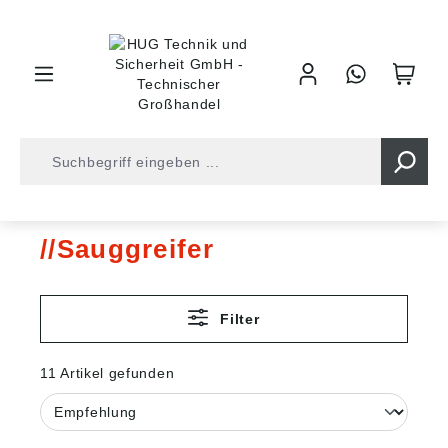
inhalt springen
Shop
Druckluft
Vakuumtechnik
Sauggreifer
Sauggreifer
Filter
11 Artikel gefunden