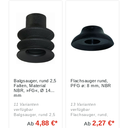
Balgsauger, rund 2,5
Flachsauger rund,
Falten, Material
PFG ø: 8 mm, NBR
NBR, »FG«, Ø 14
mm
11 Varianten
13 Varianten
verfügbar
verfügbar
Balgsauger, rund 2,5
Flachsauger, rund,
Falten, Material NBR,
Material NBR,
4,88 €*
2,27 €*
Ab
Ab
»FG«, passend f.
»PFG«,