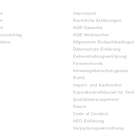
RECHTLICHES
en
Impressum
en
Rechtliche Erklärungen
ht
AGB Gewerbe
nzuschlag
AGB Verbraucher
ideos
Allgemeine Einkaufsbedingu
Datenschutz-Erklärung
Geheimhaltungserklärung
Firmenchronik
Hinweisgeberschutzgesetz
RoHS
Import- und Kaufverbot
Exportkontrollklausel für Ver
Qualitätsmanagement
Reach
Code of Conduct
AEO-Erklärung
Verpackungsverordnung