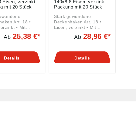
 Eisen, verzinkt,
140x8,8 Eisen, verzinkt,
g mit 20 Stück
Packung mit 20 Stück
gewundene
Stark gewundene
aken Art. 18 •
Deckenhaken Art. 18 •
erzinkt • Mit
Eisen, verzinkt • Mit
hraubengewinde
Holzschraubengewinde
25,38 €*
28,96 €*
Ab
Ab
Details
Details
MARKENSHOPS