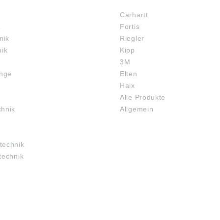
Carhartt
z
Fortis
nik
Riegler
nik
Kipp
3M
inge
Elten
Haix
Alle Produkte
chnik
Allgemein
technik
technik