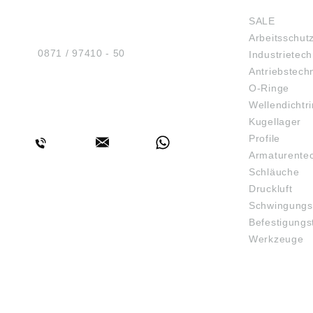
Sicherheit GmbH
SALE
Am Industriegleis 7
Arbeitsschut
D-84030 Ergolding
Tel.:
0871 / 97410 - 50
Industrietech
Antriebstech
O-Ringe
Wellendichtr
BERATUNG
Kugellager
Profile
Armaturente
Schläuche
Druckluft
Schwingungs
Befestigungs
Werkzeuge