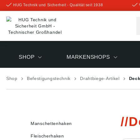
HUG Technik und Sicherheit - Qualität seit 1938
inhalt springen
SHOP
MARKENSHOPS
Shop
Befestigungstechnik
Drahtbiege-Artikel
Dec
D
Manschettenhaken
Fleischerhaken