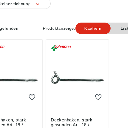
ikelbezeichnung
l gefunden
Produktanzeige:
Kacheln
Lis
haken, stark
Deckenhaken, stark
n Art. 18 /
gewunden Art. 18 /