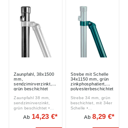
ordnung ((EU)
Produktsicherheitsver
2023/998):
ordnung ((EU)
Hanseatischer
2023/998): Gustav
Drahthandel GmbH,
Alberts GmbH & Co.
Benzstraße 20,
KG, Blumenthal 2,
21423 Winsen
58849 Herscheid, DE,
(Luhe), DE,
info@gah.de
info@hadra.de
Zaunpfahl, 38x1500
Strebe mit Schelle
mm,
34x1150 mm, grün
sendzimirverzinkt,
zinkphosphatiert,
grün beschichtet
polyesterbeschichtet
Zaunpfahl 38 mm,
Strebe 34 mm, grün
sendzimirverzinkt,
beschichtet, mit 34er
grün beschichtet •
Schelle •
Spitzenqualität •
Standardqualität •
14,23 €*
8,29 €*
Ab
Ab
Innen und außen
Zinkphosphatiert und
sendzimirverzinkt,
kunststoffbeschichtet,