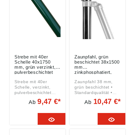
58849 Herscheid, DE,
58849 Herscheid, DE,
info@gah.de
info@gah.de
Strebe mit 40er
Zaunpfahl, grün
Schelle 40x1750
beschichtet 38x1500
mm, grün verzinkt,
mm
pulverbeschichtet
zinkphosphatiert,
polyesterbeschichtet
Strebe mit 40er
Zaunpfahl 38 mm,
Schelle, verzinkt,
grün beschichtet •
pulverbeschichtet
Standardqualität •
grün RAL 6005 • RAL
Zinkphosphatiert und
9,47 €*
10,47 €*
Ab
Ab
6005 Moosgrün •
kunststoffbeschichtet,
Inklusive
RAL 6005 Moosgrün •
Strebenkappe und
inklusive
Schelle Angaben
Postenkappe und
gemäß
Spanndrahthalter
Produktsicherheitsver
Angaben gemäß