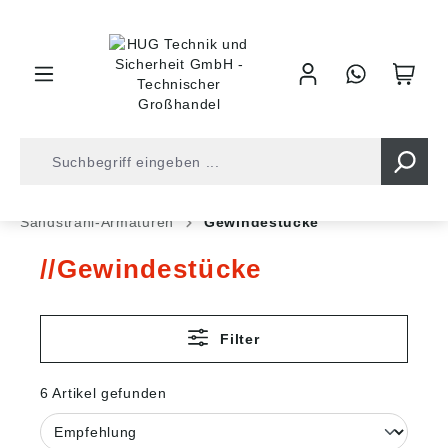
inhalt springen
Shop
Armaturentechnik
Bau und Industrie
Sandstrahl-Armaturen
Gewindestücke
Gewindestücke
Filter
6 Artikel gefunden