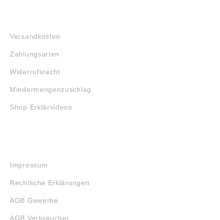
92224 Amberg,
92224 Amberg,
Deutschland, E-Mail:
Deutschland, E-Mail:
FAQ
info@luedecke.de
info@luedecke.de
Versandkosten
Zahlungsarten
Widerrufsrecht
Mindermengenzuschlag
Shop Erklärvideos
RECHTLICHES
Impressum
Rechtliche Erklärungen
AGB Gewerbe
AGB Verbraucher