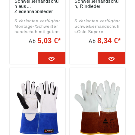
Schweißerhandschu
Schweißerhandschu
h aus
h, Rindleder
Ziegennappaleder
6 Varianten verfügbar
6 Varianten verfügbar
Montage-/Schweißer
Schweißerhandschuh
handschuh mit gutem
»Oslo Super«
Tragekomfort für
Zulassung/Norm: EN
5,03 €*
8,34 €*
Ab
Ab
feine Schweiß- und
388, EN 407, EN
Lötarbeiten, u.a.
12477A+B, Reach-
WIG-Schweißen
konform
Material:
Eigenschaften:
Ziegennappaleder mit
•Hochbelastbar
Spaltlederstulpe,
•Schadstoffgeprüft
Flügeldaumen, TÜV
•Gutes
GS schadstoffgeprüft,
Wärmeverhalten
Fingerbeweglichkeit:
•Gute
Leistungsstufe 5,
Griffeigenschaften
Wasserdampfdurchlä
•Atmungsaktiv •Sehr
ssigkeit:
guter Tragekomfort
18,6mg/cm²h, Länge:
Ausführung:
30-36 cm
•Hydrophobiert •Voll
Schutzklasse: Kat II
vernähtes Futter
EN Norm: EN 388,
•Lange Stulpe schützt
EN 420, EN 12477
vor Schweißperlen
Vorzüge/Pluspunkte:
Material: