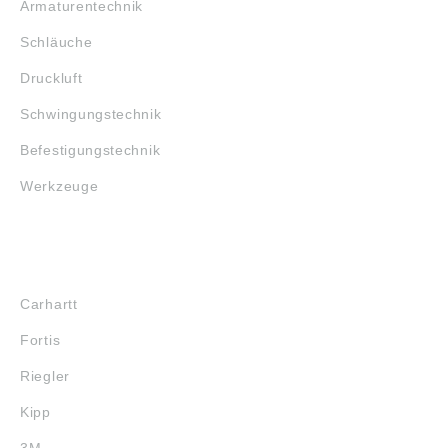
Armaturentechnik
- Abriebfestigkeit (0
bis 4), 2 - Widerstand
Schläuche
gegen Schnitte (0 bis
5), 4 -
Druckluft
Weiterreissfestigkeit
(0 bis 4), 4 -
Schwingungstechnik
Durchstichfestigkeit
(0 bis 4), X -
Befestigungstechnik
Schnittfestigkeit nach
EN ISO 13997 (A bis
Werkzeuge
F, X für nicht geprüft)
EN 12477:2001 +
A1:2005:
Schutzhandschuhe
für Schweißer 4 -
MARKENSHOPS
Brennverhalten, 1 -
Kontakthitze, 3 -
Carhartt
Konvektive Hitze, X -
Strahlungshitze, 4 -
Fortis
Kleine geschmolzene
Metallspritzer, X -
Riegler
Große geschmolzene
Metallspritzer
Kipp
Ausführung A Die