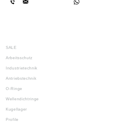
Griffeigenschaften,
Hohe
Kräftiges Leder, Hohe
Weiterreißfestigkeit,
Weiterreißfestigkeit,
Sehr hohe
Sehr hohe
Durchstichfestigkeit
Durchstichfestigkeit
Verwendungsbeispiel
Atmungsaktives
e: Elektroindustrie,
Leder
Gießereitechnik,
SHOP
Verwendungsbeispiel
Handwerk,
e: Elektroindustrie,
Maschinenbau,
SALE
Gießereitechnik,
Metallverarbeitende
Handwerk,
Industrie Angaben
Arbeitsschutz
Maschinenbau,
gemäß
Metallverarbeitende
Produktsicherheitsver
Industrietechnik
Industrie Sonstiges:
ordnung ((EU)
EN 420:2003 :
2023/998): HASE
Antriebstechnik
Allgemeine
SAFETY GLOVES
Anforderungen für
GMBH, Am Hillernsen
O-Ringe
Handschuhe
Hamm 2, 26441
EN388:2016:
Jever, Deutschland,
Wellendichtringe
Handschuhe zum
E-Mail: gloves@hase-
Schutz gegen
safety.com
Kugellager
mechanische
Gefahren
Profile
(Schutzstufen auf der
Handfläche erzielt) 4