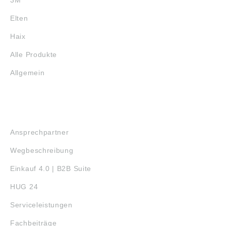
Kennzeichnung X
3M
anstelle einer Zahl
bedeutet, dass der
Elten
Handschuh nicht für
die Verwendung, die
Haix
von dieser Prüfung
abgedeckt ist,
Alle Produkte
vorgesehen ist.
Allgemein
SERVICE
Ansprechpartner
Wegbeschreibung
Einkauf 4.0 | B2B Suite
HUG 24
Serviceleistungen
Fachbeiträge