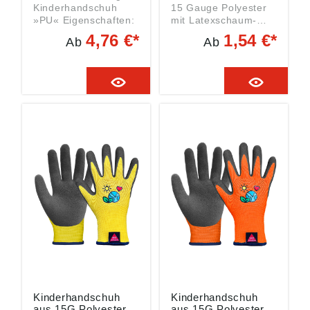
Kinderhandschuh
15 Gauge Polyester
»PU« Eigenschaften:
mit Latexschaum-
• Atmungsaktiv
Beschichtung und
4,76 €*
1,54 €*
Ab
Ab
Material: Polyurethan
Sandyfinish an
und Baumwolle
Handinnenfläche und
Fingerkuppen,
kunststofffreie
Verpackung mit rec.
Papierbanderole, KAT
I, für Kinder von 4 bis
6 Jahren,
Kindermodell
Material: Polyester
Beschichtung:
Latexschaum
Kinderhandschuh
Kinderhandschuh
aus 15G Polyester,
aus 15G Polyester,