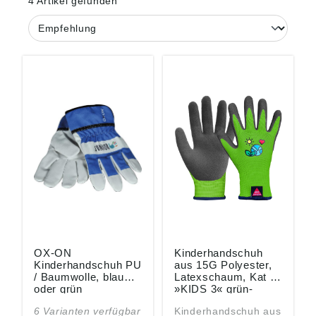
4 Artikel gefunden
OX-ON
Kinderhandschuh
Kinderhandschuh PU
aus 15G Polyester,
/ Baumwolle, blau
Latexschaum, Kat I
oder grün
»KIDS 3« grün-
schwarz, Größe 3
6 Varianten verfügbar
Kinderhandschuh aus