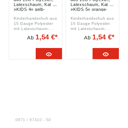
Latexschaum, Kat I
Latexschaum, Kat I
»KIDS 4« gelb-
»KIDS 5« orange-
schwarz, Größe 4
schwarz, Größe 5
Kinderhandschuh aus
Kinderhandschuh aus
15 Gauge Polyester
15 Gauge Polyester
mit Latexschaum-
mit Latexschaum-
Beschichtung und
Beschichtung und
1,54 €*
1,54 €*
Ab
Ab
Sandyfinish an
Sandyfinish an
Handinnenfläche und
Handinnenfläche und
Fingerkuppen,
Fingerkuppen,
kunststofffreie
kunststofffreie
Verpackung mit rec.
Verpackung mit rec.
Papierbanderole, KAT
Papierbanderole, KAT
I, für Kinder von 6 bis
I, für Kinder von 9 bis
9 Jahren,
12 Jahren,
Kindermodell
Kindermodell
Material: Polyester
Material: Polyester
Beschichtung:
Beschichtung:
Latexschaum
Latexschaum
HUG® Technik und
Sicherheit GmbH
Am Industriegleis 7
D-84030 Ergolding
Tel.:
0871 / 97410 - 50