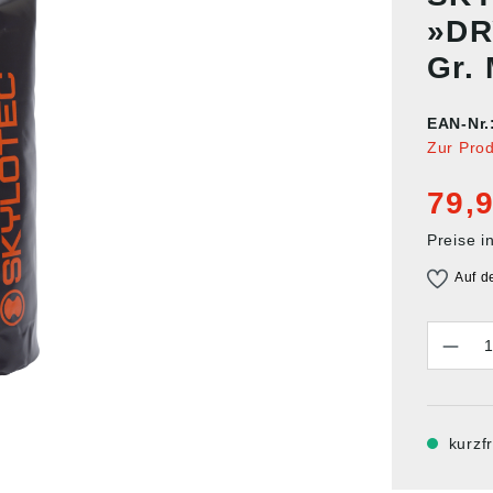
»DR
Gr.
EAN-Nr.
Zur Pro
79,9
Preise i
Auf d
Anzahl
kurzfr