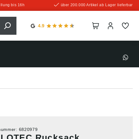
llung bis 16h
über 200.000 Artikel ab Lager lieferbar
tnummer:
6820979
LOTEC Rucksack