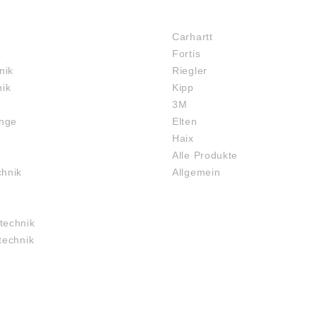
MARKENSHOPS
Carhartt
z
Fortis
nik
Riegler
nik
Kipp
3M
inge
Elten
Haix
Alle Produkte
chnik
Allgemein
technik
technik