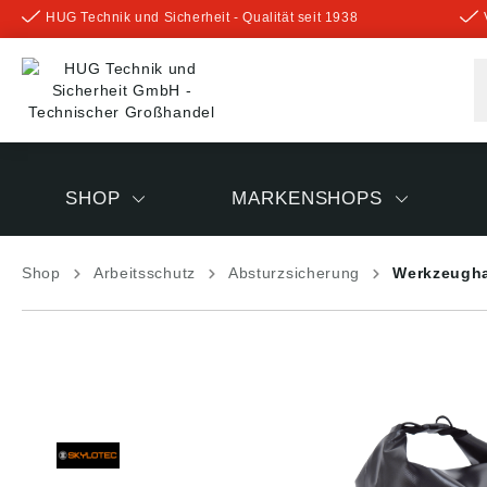
HUG Technik und Sicherheit - Qualität seit 1938
inhalt springen
SHOP
MARKENSHOPS
Shop
Arbeitsschutz
Absturzsicherung
Werkzeugha