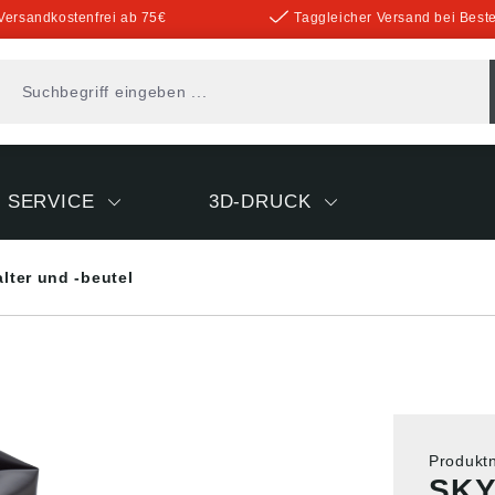
Versandkostenfrei ab 75€
Taggleicher Versand bei Beste
SERVICE
3D-DRUCK
lter und -beutel
Produk
SKY