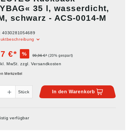
YBAG« 35 l, wasserdicht,
 M, schwarz - ACS-0014-M
:
4030281054689
duktbeschreibung
7 €*
%
99,96 €*
(20% gespart)
nkl. MwSt. zzgl. Versandkosten
en Merkzettel
In den
Warenkorb
Stück
istig verfügbar