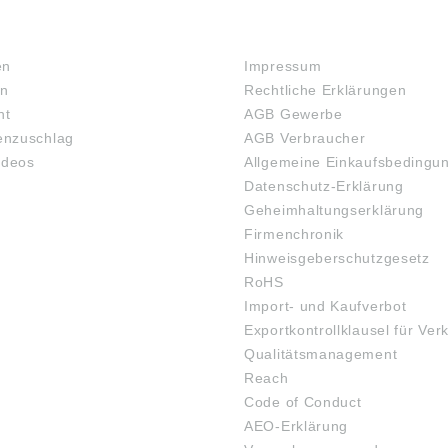
RECHTLICHES
en
Impressum
en
Rechtliche Erklärungen
ht
AGB Gewerbe
nzuschlag
AGB Verbraucher
ideos
Allgemeine Einkaufsbedingu
Datenschutz-Erklärung
Geheimhaltungserklärung
Firmenchronik
Hinweisgeberschutzgesetz
RoHS
Import- und Kaufverbot
Exportkontrollklausel für Ver
Qualitätsmanagement
Reach
Code of Conduct
AEO-Erklärung