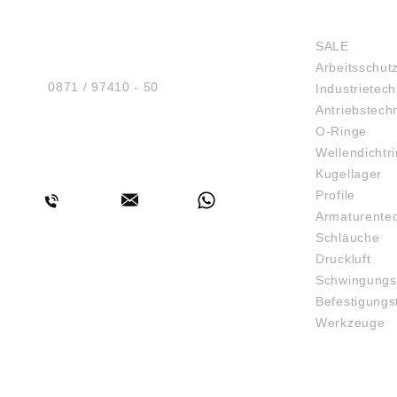
HUG® Technik und
SHOP
Sicherheit GmbH
SALE
Am Industriegleis 7
Arbeitsschut
D-84030 Ergolding
Tel.:
0871 / 97410 - 50
Industrietech
Antriebstech
O-Ringe
Wellendichtr
BERATUNG
Kugellager
Profile
Armaturente
Schläuche
Druckluft
Schwingungs
Befestigungs
Werkzeuge