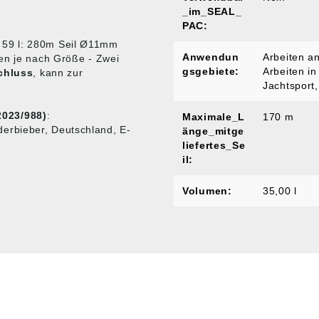
_im_SEAL_
PAC:
 59 l: 280m Seil Ø11mm
Anwendun
Arbeiten a
en je nach Größe - Zwei
gsgebiete:
Arbeiten i
chluss
, kann zur
Jachtsport
2023/988)
:
Maximale_L
170 m
erbieber, Deutschland, E-
änge_mitge
liefertes_Se
il:
Volumen:
35,00 l