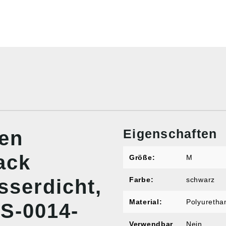
Eigenschaften
nen
ack
Größe:
M
serdicht,
Farbe:
schwarz
Material:
Polyuretha
CS-0014-
Verwendbar
Nein