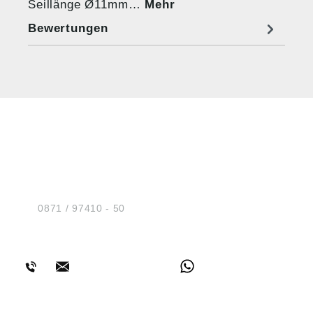
Seillänge Ø11mm…
Mehr
Bewertungen
HUG® Technik und
Sicherheit GmbH
Am Industriegleis 7
D-84030 Ergolding
Tel.:
0871 / 97410 - 50
BERATUNG