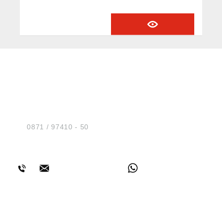
2023/988): Riegler & Co. KG, Schützenstr.
27, 72574 Bad Urach, Deutschland, E-Mail:
info@riegler.de
HUG® Technik und
Sicherheit GmbH
Am Industriegleis 7
D-84030 Ergolding
Tel.:
0871 / 97410 - 50
BERATUNG