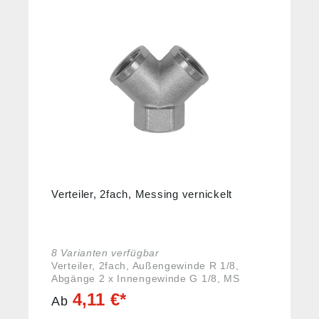
Verteiler, 2fach, Messing vernickelt
8 Varianten verfügbar
Verteiler, 2fach, Außengewinde R 1/8,
Abgänge 2 x Innengewinde G 1/8, MS
vernickelt, Betriebsdruck max. 60 bar,
4,11 €*
Ab
Temp. max. 150 °C. Angaben gemäß
Produktsicherheitsverordnung ((EU)