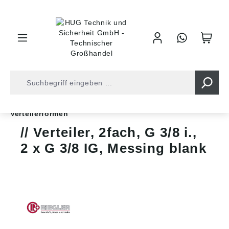
inhalt springen
Shop
Druckluft
Gewindefittinge
Verteiler
Verteilerformen
Verteiler, 2fach, G 3/8 i.,
2 x G 3/8 IG, Messing blank