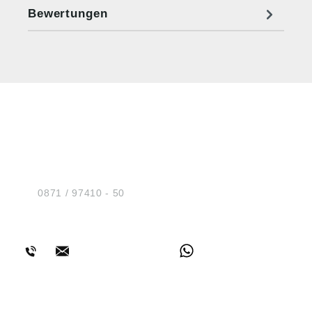
Bewertungen
HUG® Technik und
Sicherheit GmbH
Am Industriegleis 7
D-84030 Ergolding
Tel.:
0871 / 97410 - 50
BERATUNG