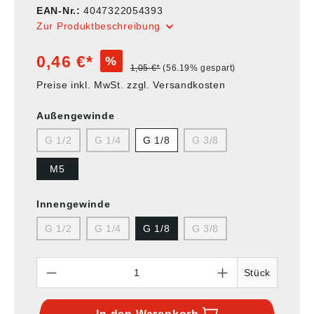
EAN-Nr.:
4047322054393
Zur Produktbeschreibung
0,46 €*
%
1,05 €*
(56.19% gespart)
Preise inkl. MwSt. zzgl. Versandkosten
Außengewinde
G 1/2
G 1/4
G 1/8
G 3/8
M5
Innengewinde
G 1/2
G 1/4
G 1/8
G 3/8
Anzahl
Stück