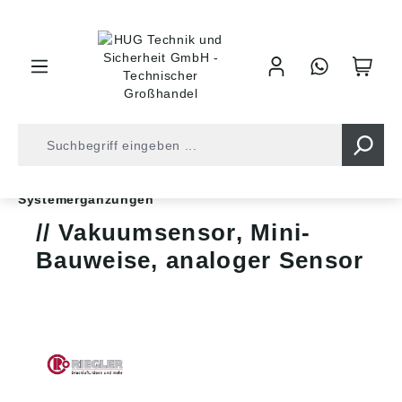
inhalt springen
Shop
Druckluft
Vakuumtechnik
Systemergänzungen
Vakuumsensor, Mini-
Bauweise, analoger Sensor