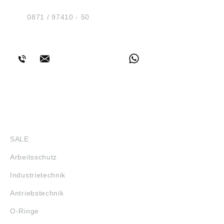
D-84030 Ergolding
Tel.:
0871 / 97410 - 50
BERATUNG
SHOP
SALE
Arbeitsschutz
Industrietechnik
Antriebstechnik
O-Ringe