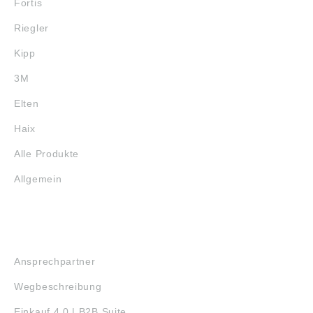
Fortis
Riegler
Kipp
3M
Elten
Haix
Alle Produkte
Allgemein
SERVICE
Ansprechpartner
Wegbeschreibung
Einkauf 4.0 | B2B Suite