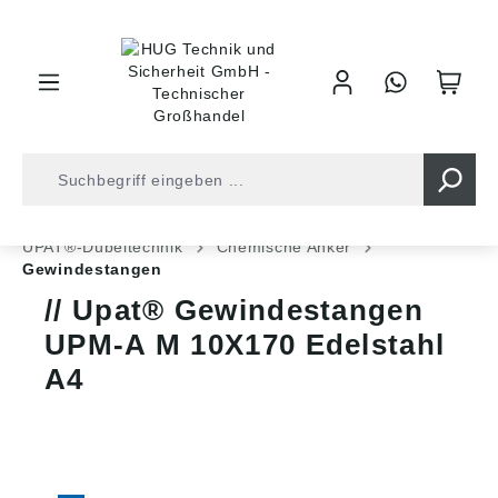
inhalt springen
Shop
Befestigungstechnik
Dübeltechnik
UPAT®-Dübeltechnik
Chemische Anker
Gewindestangen
Upat® Gewindestangen
UPM-A M 10X170 Edelstahl
A4