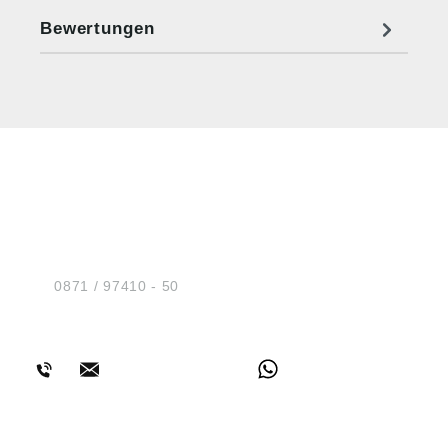
Bewertungen
HUG® Technik und
Sicherheit GmbH
Am Industriegleis 7
D-84030 Ergolding
Tel.:
0871 / 97410 - 50
BERATUNG