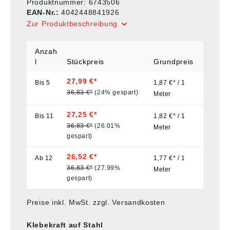
Produktnummer:
6743506
EAN-Nr.:
4042448841926
Zur Produktbeschreibung
Anzah
l
Stückpreis
Grundpreis
27,99 €*
Bis
5
1,87 €* / 1
36,83 €*
(24% gespart)
Meter
27,25 €*
Bis
11
1,82 €* / 1
36,83 €*
(26.01%
Meter
gespart)
26,52 €*
Ab
12
1,77 €* / 1
36,83 €*
(27.99%
Meter
gespart)
Preise inkl. MwSt. zzgl. Versandkosten
Klebekraft auf Stahl