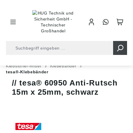
inhalt springen
Shop
Industrietechnik
Chem. Techn. Produkte
Klebstoffe/-mittel
Klebebänder
tesa®-Klebebänder
tesa® 60950 Anti-Rutsch
15m x 25mm, schwarz