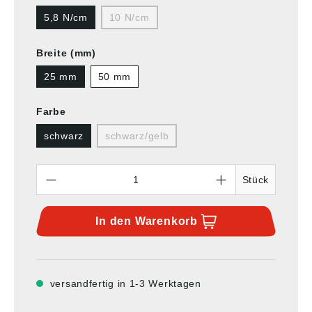
5,8 N/cm
10 N/cm
Breite (mm)
25 mm
50 mm
Farbe
schwarz
schwarz/gelb
Anzahl
Stück
In den
Warenkorb
versandfertig in 1-3 Werktagen