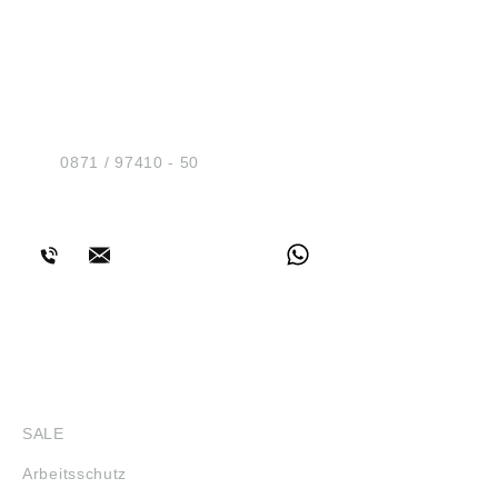
HUG® Technik und
Sicherheit GmbH
Am Industriegleis 7
D-84030 Ergolding
Tel.:
0871 / 97410 - 50
BERATUNG
SHOP
SALE
Arbeitsschutz