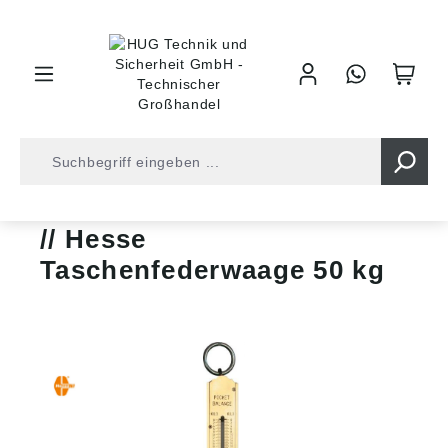
inhalt springen
Shop
Werkzeuge
Messtechnik
Federwaagen
Hesse
Taschenfederwaage 50 kg