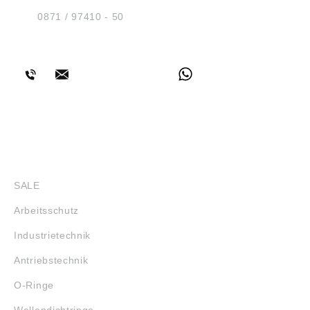
D-84030 Ergolding
Tel.:
0871 / 97410 - 50
BERATUNG
SHOP
SALE
Arbeitsschutz
Industrietechnik
Antriebstechnik
O-Ringe
Wellendichtringe