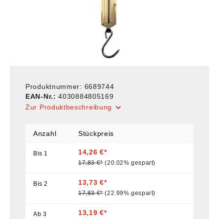
Produktnummer:
6689744
EAN-Nr.:
4030884805169
Zur Produktbeschreibung
Anzahl
Stückpreis
14,26 €*
Bis
1
17,83 €*
(20.02% gespart)
13,73 €*
Bis
2
17,83 €*
(22.99% gespart)
13,19 €*
Ab
3