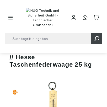
inhalt springen
Shop
Werkzeuge
Messtechnik
Federwaagen
Hesse
Taschenfederwaage 25 kg