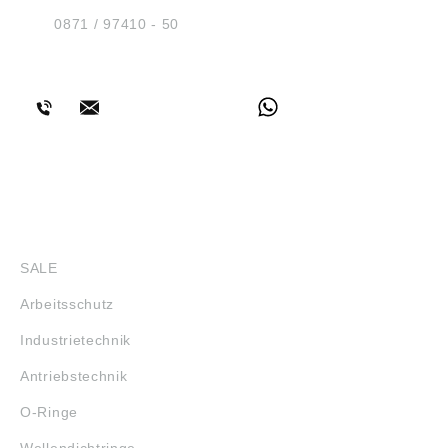
D-84030 Ergolding
Tel.:
0871 / 97410 - 50
BERATUNG
SHOP
SALE
Arbeitsschutz
Industrietechnik
Antriebstechnik
O-Ringe
Wellendichtringe