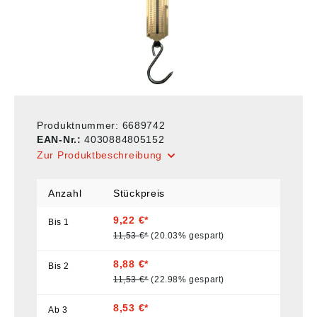
Produktnummer:
6689742
EAN-Nr.:
4030884805152
Zur Produktbeschreibung
Anzahl
Stückpreis
9,22 €*
Bis
1
11,53 €*
(20.03% gespart)
8,88 €*
Bis
2
11,53 €*
(22.98% gespart)
8,53 €*
Ab
3