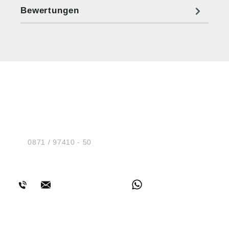
Bewertungen
HUG® Technik und
Sicherheit GmbH
Am Industriegleis 7
D-84030 Ergolding
Tel.:
0871 / 97410 - 50
BERATUNG