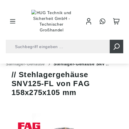
inhalt springen
Shop
Kugellager
Gehäuse/-Einheiten
Stehlager-Gehäuse
Stehlager-Gehäuse SNV ..
Stehlagergehäuse
SNV125-FL von FAG
158x275x105 mm