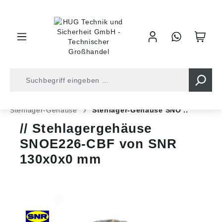
inhalt springen
Shop
Kugellager
Gehäuse/-Einheiten
Stehlager-Gehäuse
Stehlager-Gehäuse SNO ..
Stehlagergehäuse
SNOE226-CBF von SNR
130x0x0 mm