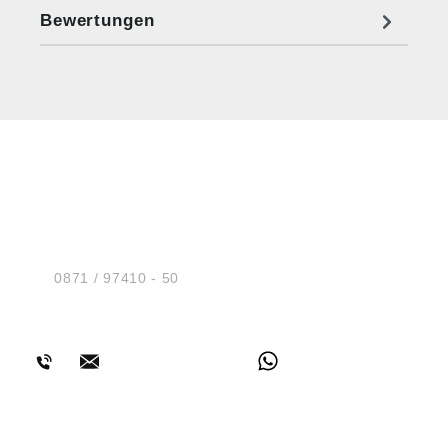
Bewertungen
HUG® Technik und
Sicherheit GmbH
Am Industriegleis 7
D-84030 Ergolding
Tel.:
0871 / 97410 - 50
BERATUNG