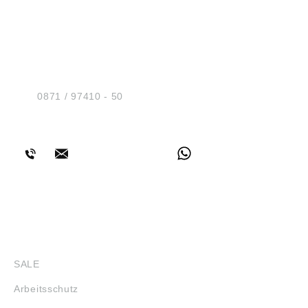
Eignungsprüfung für den Einsatz mit
anderen Serien obliegt dem Anwender.
Angaben gemäß
HUG® Technik und
Produktsicherheitsverordnung ((EU)
2023/988): Riegler & Co. KG, Schützenstr.
Sicherheit GmbH
27, 72574 Bad Urach, Deutschland, E-Mail:
Am Industriegleis 7
info@riegler.de
D-84030 Ergolding
Tel.:
0871 / 97410 - 50
BERATUNG
SHOP
SALE
Arbeitsschutz