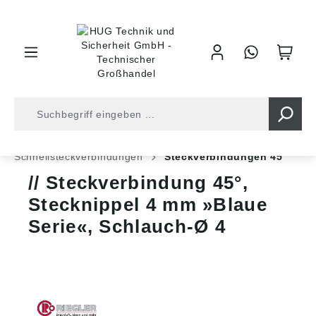
inhalt springen
Shop
Druckluft
Leitungsverbinder
Schnellsteckverbindungen
Steckverbindungen 45°
Steckverbindung 45°,
Stecknippel 4 mm »Blaue
Serie«, Schlauch-Ø 4