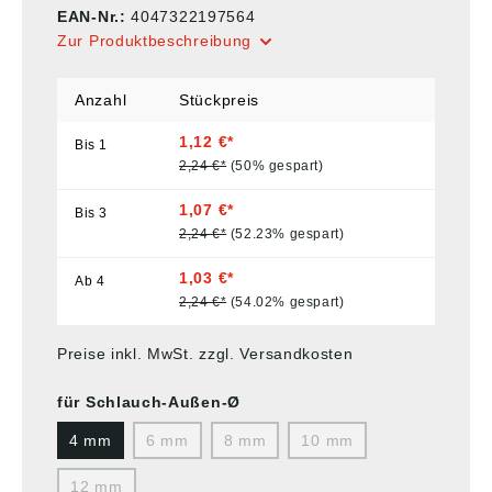
EAN-Nr.:
4047322197564
Zur Produktbeschreibung
Anzahl
Stückpreis
1,12 €*
Bis
1
2,24 €*
(50% gespart)
1,07 €*
Bis
3
2,24 €*
(52.23% gespart)
1,03 €*
Ab
4
2,24 €*
(54.02% gespart)
Preise inkl. MwSt. zzgl. Versandkosten
für Schlauch-Außen-Ø
4 mm
6 mm
8 mm
10 mm
12 mm