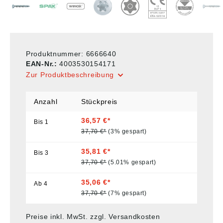
Produktnummer:
6666640
EAN-Nr.:
4003530154171
Zur Produktbeschreibung
Anzahl
Stückpreis
36,57 €*
Bis
1
37,70 €*
(3% gespart)
35,81 €*
Bis
3
37,70 €*
(5.01% gespart)
35,06 €*
Ab
4
37,70 €*
(7% gespart)
Preise inkl. MwSt. zzgl. Versandkosten