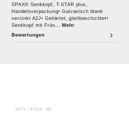
SPAX® Senkkopf, T-STAR plus,
Handelsverpackung• Galvanisch blank
verzinkt A2J• Gehärtet, gleitbeschichtet•
Senkkopf mit Fräs…
Mehr
Bewertungen
HUG® Technik und
Sicherheit GmbH
Am Industriegleis 7
D-84030 Ergolding
Tel.:
0871 / 97410 - 50
BERATUNG