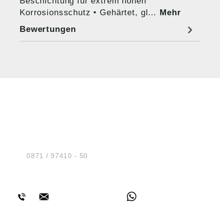
Beschichtung für extrem hohen
Korrosionsschutz • Gehärtet, gl…
Mehr
Bewertungen
HUG® Technik und
Sicherheit GmbH
Am Industriegleis 7
D-84030 Ergolding
Tel.:
0871 / 97410 - 50
BERATUNG