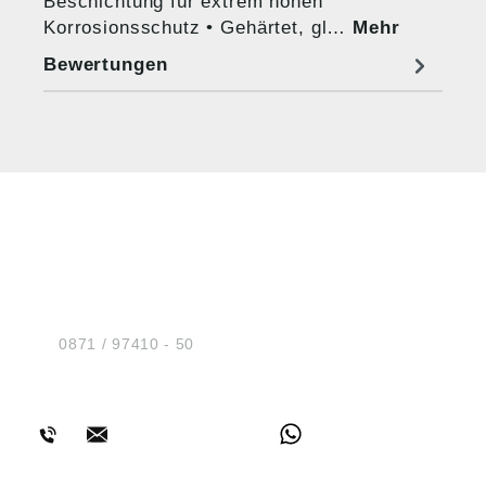
Beschichtung für extrem hohen
Korrosionsschutz • Gehärtet, gl…
Mehr
Bewertungen
HUG® Technik und
Sicherheit GmbH
Am Industriegleis 7
D-84030 Ergolding
Tel.:
0871 / 97410 - 50
BERATUNG