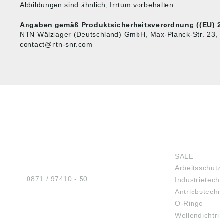
Abbildungen sind ähnlich, Irrtum vorbehalten.
Angaben gemäß Produktsicherheitsverordnung ((EU) 2
NTN Wälzlager (Deutschland) GmbH, Max-Planck-Str. 23, 
contact@ntn-snr.com
HUG® Technik und
SHOP
Sicherheit GmbH
SALE
Am Industriegleis 7
Arbeitsschut
D-84030 Ergolding
Tel.:
0871 / 97410 - 50
Industrietech
Antriebstech
O-Ringe
Wellendichtr