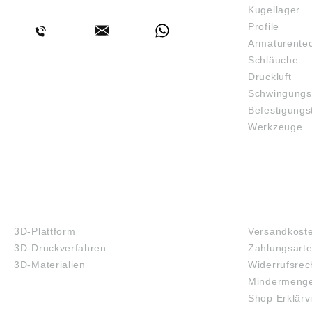
BERATUNG
Kugellager
Profile
Armaturente
Schläuche
Druckluft
Schwingungs
Befestigungs
Werkzeuge
3D-DRUCK
FAQ
3D-Plattform
Versandkost
3D-Druckverfahren
Zahlungsart
3D-Materialien
Widerrufsrec
Mindermenge
Shop Erklärv