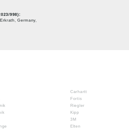
023/998):
Erkrath, Germany,
MARKENSHOPS
Carhartt
z
Fortis
nik
Riegler
nik
Kipp
3M
inge
Elten