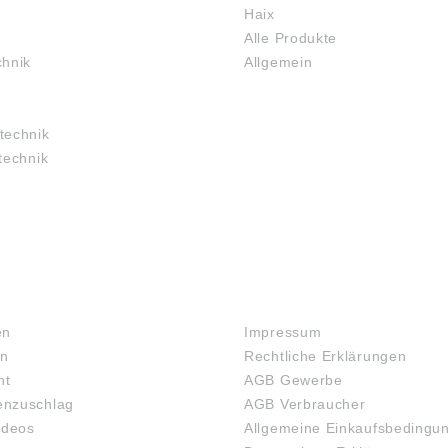
Haix
Alle Produkte
chnik
Allgemein
technik
technik
RECHTLICHES
en
Impressum
en
Rechtliche Erklärungen
ht
AGB Gewerbe
nzuschlag
AGB Verbraucher
ideos
Allgemeine Einkaufsbedingu