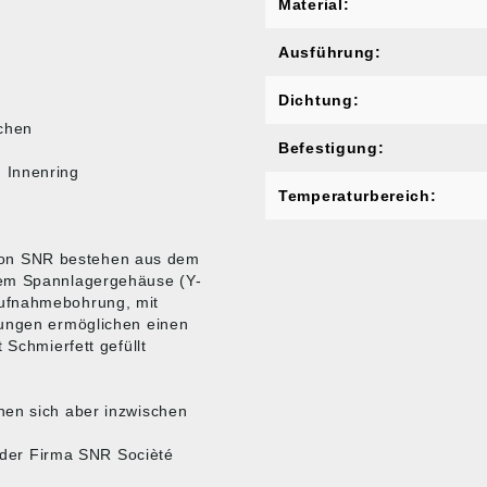
Material:
Ausführung:
Dichtung:
chen
Befestigung:
 Innenring
Temperaturbereich:
on SNR bestehen aus dem
dem Spannlagergehäuse (Y-
Aufnahmebohrung, mit
rungen ermöglichen einen
 Schmierfett gefüllt
nen sich aber inzwischen
e der Firma SNR Socièté