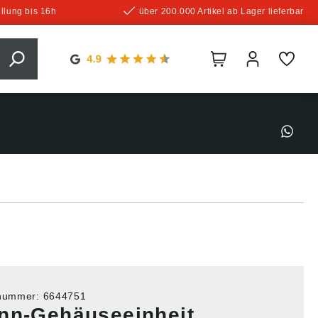
llung bis 16h
über 200.000 Artikel ab Lager lieferbar
tnummer:
6644751
nn-Gehäuseeinheit