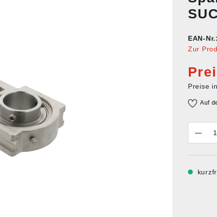
SUC
EAN-Nr.
Zur Pro
Pre
Preise i
Auf d
Anzahl
kurzfr