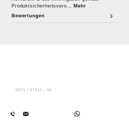
Produktsicherheitsvero…
Mehr
Bewertungen
HUG® Technik und
Sicherheit GmbH
Am Industriegleis 7
D-84030 Ergolding
Tel.:
0871 / 97410 - 50
BERATUNG