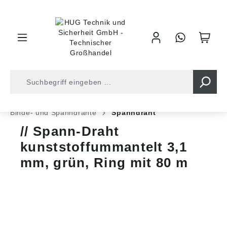
inhalt springen
Shop
Befestigungstechnik
Drähte und Zäune
Binde- und Spanndrähte
Spanndraht
Spann-Draht
kunststoffummantelt 3,1
mm, grün, Ring mit 80 m