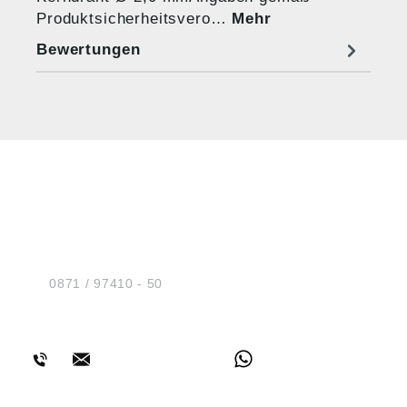
Produktsicherheitsvero…
Mehr
Bewertungen
HUG® Technik und
Sicherheit GmbH
Am Industriegleis 7
D-84030 Ergolding
Tel.:
0871 / 97410 - 50
BERATUNG