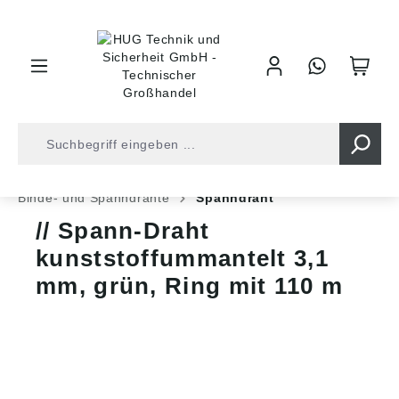
inhalt springen
Shop
Befestigungstechnik
Drähte und Zäune
Binde- und Spanndrähte
Spanndraht
Spann-Draht
kunststoffummantelt 3,1
mm, grün, Ring mit 110 m